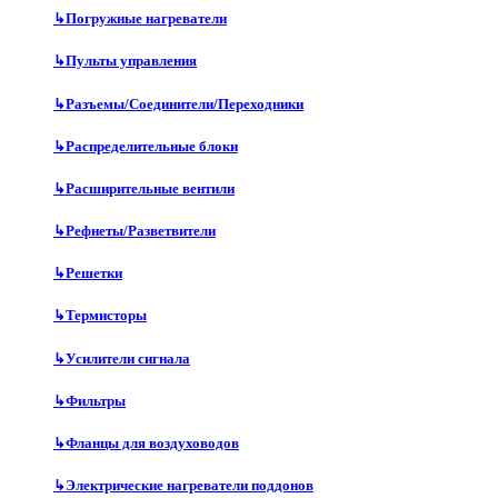
↳
Погружные нагреватели
↳
Пульты управления
↳
Разъемы/Соединители/Переходники
↳
Распределительные блоки
↳
Расширительные вентили
↳
Рефнеты/Разветвители
↳
Решетки
↳
Термисторы
↳
Усилители сигнала
↳
Фильтры
↳
Фланцы для воздуховодов
↳
Электрические нагреватели поддонов