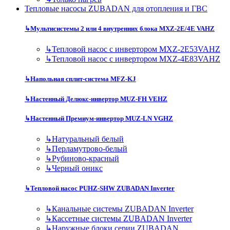
Тепловые насосы ZUBADAN для отопления и ГВС
↳
Мультисистемы 2 или 4 внутренних блока MXZ-2E/4E VAHZ
↳
Тепловой насос с инвертором MXZ-2E53VAHZ
↳
Тепловой насос с инвертором MXZ-4E83VAHZ
↳
Напольная сплит-система MFZ-KJ
↳
Настенный Делюкс-инвертор MUZ-FH VEHZ
↳
Настенный Премиум-инвертор MUZ-LN VGHZ
↳
Натуральный белый
↳
Перламутрово-белый
↳
Рубиново-красный
↳
Черный оникс
↳
Тепловой насос PUHZ-SHW ZUBADAN Inverter
↳
Канальные системы ZUBADAN Inverter
↳
Кассетные системы ZUBADAN Inverter
↳
Наружные блоки серии ZUBADAN