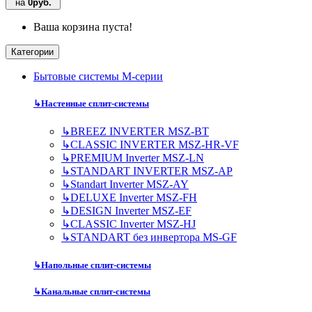
на
0руб.
Ваша корзина пуста!
Категории
Бытовые системы M-серии
↳
Настенные сплит-системы
↳
BREEZ INVERTER MSZ-BT
↳
CLASSIC INVERTER MSZ-HR-VF
↳
PREMIUM Inverter MSZ-LN
↳
STANDART INVERTER MSZ-AP
↳
Standart Inverter MSZ-AY
↳
DELUXE Inverter MSZ-FH
↳
DESIGN Inverter MSZ-EF
↳
CLASSIC Inverter MSZ-HJ
↳
STANDART без инвертора MS-GF
↳
Напольные сплит-системы
↳
Канальные сплит-системы