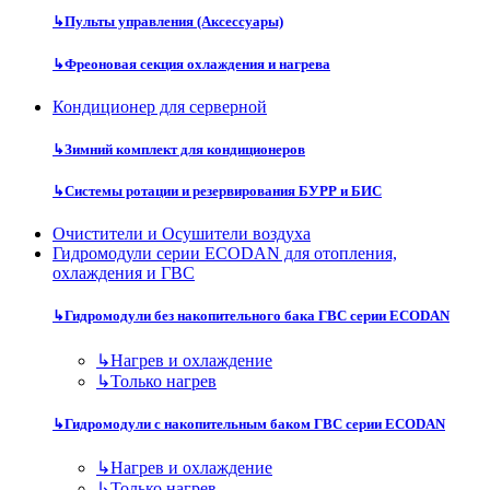
↳
Пульты управления (Аксессуары)
↳
Фреоновая секция охлаждения и нагрева
Кондиционер для серверной
↳
Зимний комплект для кондиционеров
↳
Системы ротации и резервирования БУРР и БИС
Очистители и Осушители воздуха
Гидромодули серии ECODAN для отопления,
охлаждения и ГВС
↳
Гидромодули без накопительного бака ГВС серии ECODAN
↳
Нагрев и охлаждение
↳
Только нагрев
↳
Гидромодули с накопительным баком ГВС серии ECODAN
↳
Нагрев и охлаждение
↳
Только нагрев