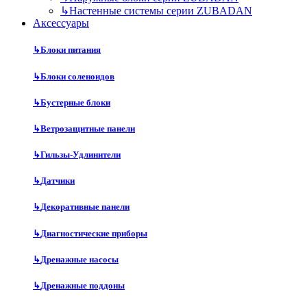
↳
Настенные системы серии ZUBADAN
Аксесcуары
↳
Блоки питания
↳
Блоки соленоидов
↳
Бустерные блоки
↳
Ветрозащитные панели
↳
Гильзы-Удлинители
↳
Датчики
↳
Декоративные панели
↳
Диагностические приборы
↳
Дренажные насосы
↳
Дренажные поддоны