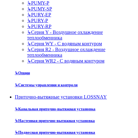
↳
PUMY-P
↳
PUMY-SP
↳
PURY-EP
↳
PURY-P
↳
PURY-RP
↳
Серия Y - Воздушное охлаждение
теплообменника
↳
Серия WY - С водяным контуром
↳
Серия R2 - Воздушное охлаждение
теплообменника
↳
Серия WR2 - С водяным контуром
↳
Опции
↳
Системы управления и контроля
Приточно-вытяжные установки LOSSNAY
↳
Канальная приточно-вытяжная установка
↳
Настенная приточно-вытяжная установка
↳
Подвесная приточно-вытяжная установка