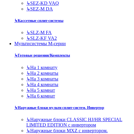
↳
SEZ-KD VAQ
↳
SEZ-M DA
↳
Кассетные сплит-системы
↳
SLZ-M FA
↳
SLZ-KF VA2
Мультисистемы M-серии
↳
Готовые решения/Комплекты
↳
На 1 комнату
↳
На 2 комнаты
↳
На 3 комнаты
↳
На 4 комнаты
↳
На 5 комнат
↳
На 6 комнат
↳
Наружные блоки мульти сплит-систем. Инвертор
↳
Наружные блоки CLASSIC HJ/HR SPECIAL
LIMITED EDITION с инвертором
↳
Наружные блоки MXZ с инвертором.