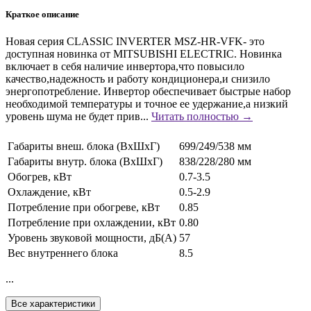
Краткое описание
Новая серия CLASSIC INVERTER MSZ-HR-VFK- это
доступная новинка от MITSUBISHI ELECTRIC. Новинка
включает в себя наличие инвертора,что повысило
качество,надежность и работу кондиционера,и снизило
энергопотребление. Инвертор обеспечивает быстрые набор
необходимой температуры и точное ее удержание,а низкий
уровень шума не будет прив...
Читать полностью →
Габариты внеш. блока (ВxШxГ)
699/249/538 мм
Габариты внутр. блока (ВxШxГ)
838/228/280 мм
Обогрев, кВт
0.7-3.5
Охлаждение, кВт
0.5-2.9
Потребление при обогреве, кВт
0.85
Потребление при охлаждении, кВт
0.80
Уровень звуковой мощности, дБ(А)
57
Вес внутреннего блока
8.5
...
Все характеристики