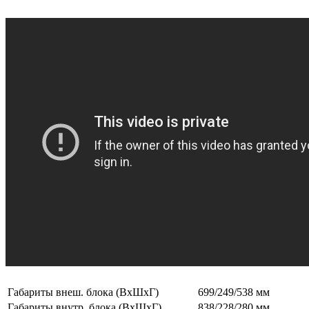
Габариты внеш. блока (ВxШxГ)
699/249/538 мм
Габариты внутр. блока (ВxШxГ)
838/228/280 мм