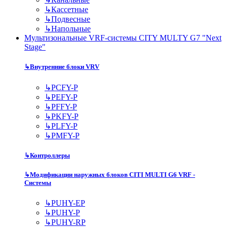
↳
Кассетные
↳
Подвесные
↳
Напольные
Мультизональные VRF-системы CITY MULTY G7 "Next
Stage"
↳
Внутренние блоки VRV
↳
PCFY-P
↳
PEFY-P
↳
PFFY-P
↳
PKFY-P
↳
PLFY-P
↳
PMFY-P
↳
Контроллеры
↳
Модификации наружных блоков CITI MULTI G6 VRF -
Системы
↳
PUHY-EP
↳
PUHY-P
↳
PUHY-RP