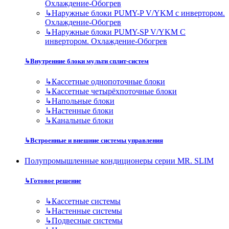
Охлаждение-Обогрев
↳
Наружные блоки PUMY-P V/YKM с инвертором.
Охлаждение-Обогрев
↳
Наружные блоки PUMY-SP V/YKM С
инвертором. Охлаждение-Обогрев
↳
Внутренние блоки мульти сплит-систем
↳
Кассетные однопоточные блоки
↳
Кассетные четырёхпоточные блоки
↳
Напольные блоки
↳
Настенные блоки
↳
Канальные блоки
↳
Встроенные и внешние системы управления
Полупромышленные кондиционеры серии MR. SLIM
↳
Готовое решение
↳
Кассетные системы
↳
Настенные системы
↳
Подвесные системы