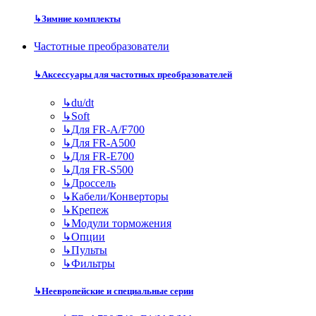
↳
Зимние комплекты
Частотные преобразователи
↳
Аксессуары для частотных преобразователей
↳
du/dt
↳
Soft
↳
Для FR-A/F700
↳
Для FR-A500
↳
Для FR-E700
↳
Для FR-S500
↳
Дроссель
↳
Кабели/Конверторы
↳
Крепеж
↳
Модули торможения
↳
Опции
↳
Пульты
↳
Фильтры
↳
Неевропейские и специальные серии