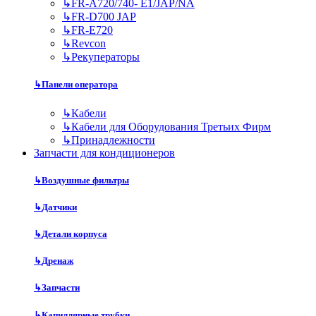
↳
FR-A720/740- E1/JAP/NA
↳
FR-D700 JAP
↳
FR-E720
↳
Revcon
↳
Рекуператоры
↳
Панели оператора
↳
Кабели
↳
Кабели для Оборудования Третьих Фирм
↳
Принадлежности
Запчасти для кондиционеров
↳
Воздушные фильтры
↳
Датчики
↳
Детали корпуса
↳
Дренаж
↳
Запчасти
↳
Капиллярные трубки