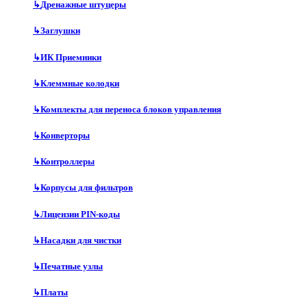
↳
Дренажные штуцеры
↳
Заглушки
↳
ИК Приемники
↳
Клеммные колодки
↳
Комплекты для переноса блоков управления
↳
Конверторы
↳
Контроллеры
↳
Корпусы для фильтров
↳
Лицензии PIN-коды
↳
Насадки для чистки
↳
Печатные узлы
↳
Платы