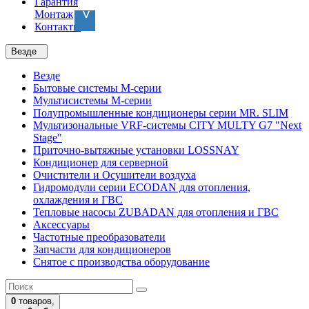
Гарантия
Монтаж
Контакты
Везде
Везде
Бытовые системы M-серии
Мультисистемы M-серии
Полупромышленные кондиционеры серии MR. SLIM
Мультизональные VRF-системы CITY MULTY G7 "Next
Stage"
Приточно-вытяжные установки LOSSNAY
Кондиционер для серверной
Очистители и Осушители воздуха
Гидромодули серии ECODAN для отопления,
охлаждения и ГВС
Тепловые насосы ZUBADAN для отопления и ГВС
Аксесcуары
Частотные преобразователи
Запчасти для кондиционеров
Снятое с производства оборудование
0
товаров,