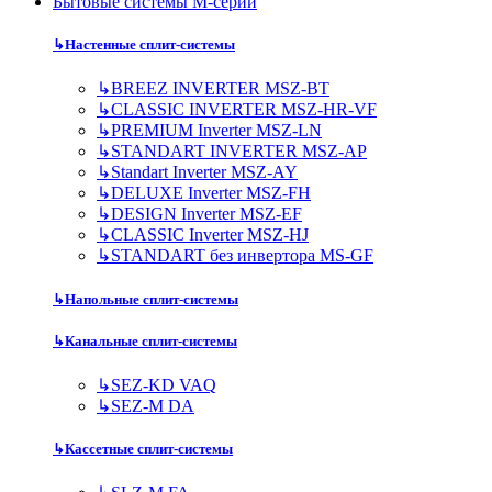
Бытовые системы M-серии
↳
Настенные сплит-системы
↳
BREEZ INVERTER MSZ-BT
↳
CLASSIC INVERTER MSZ-HR-VF
↳
PREMIUM Inverter MSZ-LN
↳
STANDART INVERTER MSZ-AP
↳
Standart Inverter MSZ-AY
↳
DELUXE Inverter MSZ-FH
↳
DESIGN Inverter MSZ-EF
↳
CLASSIC Inverter MSZ-HJ
↳
STANDART без инвертора MS-GF
↳
Напольные сплит-системы
↳
Канальные сплит-системы
↳
SEZ-KD VAQ
↳
SEZ-M DA
↳
Кассетные сплит-системы