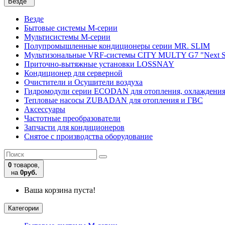
Везде
Везде
Бытовые системы M-серии
Мультисистемы M-серии
Полупромышленные кондиционеры серии MR. SLIM
Мультизональные VRF-системы CITY MULTY G7 "Next S
Приточно-вытяжные установки LOSSNAY
Кондиционер для серверной
Очистители и Осушители воздуха
Гидромодули серии ECODAN для отопления, охлаждени
Тепловые насосы ZUBADAN для отопления и ГВС
Аксесcуары
Частотные преобразователи
Запчасти для кондиционеров
Снятое с производства оборудование
0
товаров,
на
0руб.
Ваша корзина пуста!
Категории