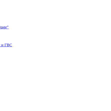
tage"
я и ГВС