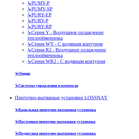
↳
PUMY-P
↳
PUMY-SP
↳
PURY-EP
↳
PURY-P
↳
PURY-RP
↳
Серия Y - Воздушное охлаждение
теплообменника
↳
Серия WY - С водяным контуром
↳
Серия R2 - Воздушное охлаждение
теплообменника
↳
Серия WR2 - С водяным контуром
↳
Опции
↳
Системы управления и контроля
Приточно-вытяжные установки LOSSNAY
↳
Канальная приточно-вытяжная установка
↳
Настенная приточно-вытяжная установка
↳
Подвесная приточно-вытяжная установка