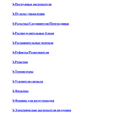
↳
Погружные нагреватели
↳
Пульты управления
↳
Разъемы/Соединители/Переходники
↳
Распределительные блоки
↳
Расширительные вентили
↳
Рефнеты/Разветвители
↳
Решетки
↳
Термисторы
↳
Усилители сигнала
↳
Фильтры
↳
Фланцы для воздуховодов
↳
Электрические нагреватели поддонов