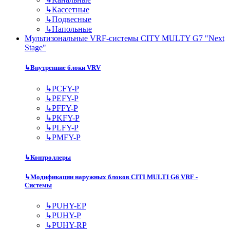
↳
Кассетные
↳
Подвесные
↳
Напольные
Мультизональные VRF-системы CITY MULTY G7 "Next
Stage"
↳
Внутренние блоки VRV
↳
PCFY-P
↳
PEFY-P
↳
PFFY-P
↳
PKFY-P
↳
PLFY-P
↳
PMFY-P
↳
Контроллеры
↳
Модификации наружных блоков CITI MULTI G6 VRF -
Системы
↳
PUHY-EP
↳
PUHY-P
↳
PUHY-RP