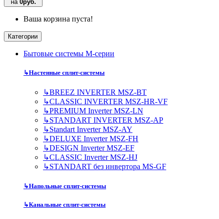
на
0руб.
Ваша корзина пуста!
Категории
Бытовые системы M-серии
↳
Настенные сплит-системы
↳
BREEZ INVERTER MSZ-BT
↳
CLASSIC INVERTER MSZ-HR-VF
↳
PREMIUM Inverter MSZ-LN
↳
STANDART INVERTER MSZ-AP
↳
Standart Inverter MSZ-AY
↳
DELUXE Inverter MSZ-FH
↳
DESIGN Inverter MSZ-EF
↳
CLASSIC Inverter MSZ-HJ
↳
STANDART без инвертора MS-GF
↳
Напольные сплит-системы
↳
Канальные сплит-системы