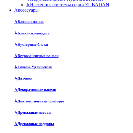
↳
Настенные системы серии ZUBADAN
Аксесcуары
↳
Блоки питания
↳
Блоки соленоидов
↳
Бустерные блоки
↳
Ветрозащитные панели
↳
Гильзы-Удлинители
↳
Датчики
↳
Декоративные панели
↳
Диагностические приборы
↳
Дренажные насосы
↳
Дренажные поддоны