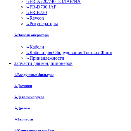
↳
FR-A720/740- E1/JAP/NA
↳
FR-D700 JAP
↳
FR-E720
↳
Revcon
↳
Рекуператоры
↳
Панели оператора
↳
Кабели
↳
Кабели для Оборудования Третьих Фирм
↳
Принадлежности
Запчасти для кондиционеров
↳
Воздушные фильтры
↳
Датчики
↳
Детали корпуса
↳
Дренаж
↳
Запчасти
↳
Капиллярные трубки