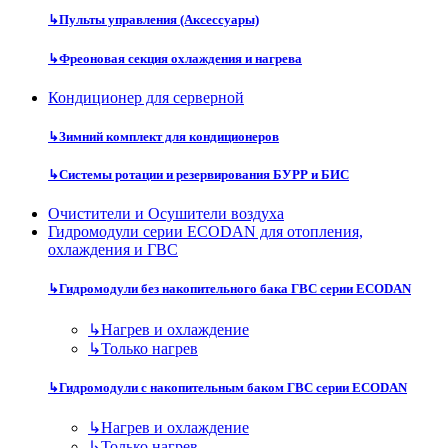
↳
Пульты управления (Аксессуары)
↳
Фреоновая секция охлаждения и нагрева
Кондиционер для серверной
↳
Зимний комплект для кондиционеров
↳
Системы ротации и резервирования БУРР и БИС
Очистители и Осушители воздуха
Гидромодули серии ECODAN для отопления,
охлаждения и ГВС
↳
Гидромодули без накопительного бака ГВС серии ECODAN
↳
Нагрев и охлаждение
↳
Только нагрев
↳
Гидромодули с накопительным баком ГВС серии ECODAN
↳
Нагрев и охлаждение
↳
Только нагрев