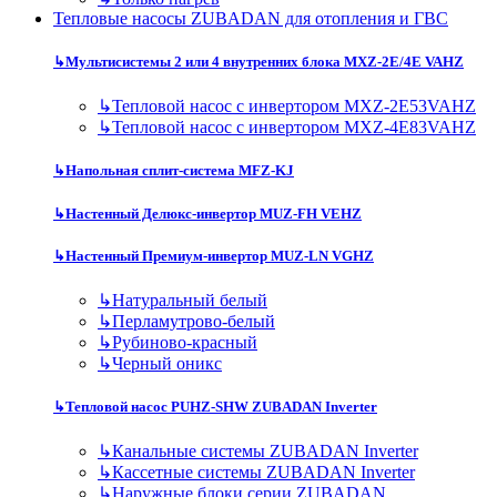
Тепловые насосы ZUBADAN для отопления и ГВС
↳
Мультисистемы 2 или 4 внутренних блока MXZ-2E/4E VAHZ
↳
Тепловой насос с инвертором MXZ-2E53VAHZ
↳
Тепловой насос с инвертором MXZ-4E83VAHZ
↳
Напольная сплит-система MFZ-KJ
↳
Настенный Делюкс-инвертор MUZ-FH VEHZ
↳
Настенный Премиум-инвертор MUZ-LN VGHZ
↳
Натуральный белый
↳
Перламутрово-белый
↳
Рубиново-красный
↳
Черный оникс
↳
Тепловой насос PUHZ-SHW ZUBADAN Inverter
↳
Канальные системы ZUBADAN Inverter
↳
Кассетные системы ZUBADAN Inverter
↳
Наружные блоки серии ZUBADAN