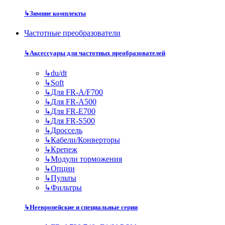
↳
Зимние комплекты
Частотные преобразователи
↳
Аксессуары для частотных преобразователей
↳
du/dt
↳
Soft
↳
Для FR-A/F700
↳
Для FR-A500
↳
Для FR-E700
↳
Для FR-S500
↳
Дроссель
↳
Кабели/Конверторы
↳
Крепеж
↳
Модули торможения
↳
Опции
↳
Пульты
↳
Фильтры
↳
Неевропейские и специальные серии