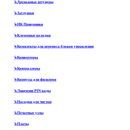
↳
Дренажные штуцеры
↳
Заглушки
↳
ИК Приемники
↳
Клеммные колодки
↳
Комплекты для переноса блоков управления
↳
Конверторы
↳
Контроллеры
↳
Корпусы для фильтров
↳
Лицензии PIN-коды
↳
Насадки для чистки
↳
Печатные узлы
↳
Платы