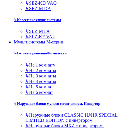
↳
SEZ-KD VAQ
↳
SEZ-M DA
↳
Кассетные сплит-системы
↳
SLZ-M FA
↳
SLZ-KF VA2
Мультисистемы M-серии
↳
Готовые решения/Комплекты
↳
На 1 комнату
↳
На 2 комнаты
↳
На 3 комнаты
↳
На 4 комнаты
↳
На 5 комнат
↳
На 6 комнат
↳
Наружные блоки мульти сплит-систем. Инвертор
↳
Наружные блоки CLASSIC HJ/HR SPECIAL
LIMITED EDITION с инвертором
↳
Наружные блоки MXZ с инвертором.