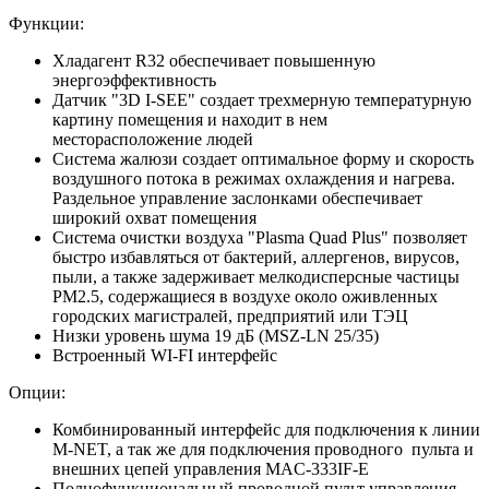
Функции:
Хладагент R32 обеспечивает повышенную
энергоэффективность
Датчик "3D I-SEE" создает трехмерную температурную
картину помещения и находит в нем
месторасположение людей
Система жалюзи создает оптимальное форму и скорость
воздушного потока в режимах охлаждения и нагрева.
Раздельное управление заслонками обеспечивает
широкий охват помещения
Система очистки воздуха "Plasma Quad Plus" позволяет
быстро избавляться от бактерий, аллергенов, вирусов,
пыли, а также задерживает мелкодисперсные частицы
PM2.5, содержащиеся в воздухе около оживленных
городских магистралей, предприятий или ТЭЦ
Низки уровень шума 19 дБ (MSZ-LN 25/35)
Встроенный WI-FI интерфейс
Опции:
Комбинированный интерфейс для подключения к линии
M-NET, а так же для подключения проводного пульта и
внешних цепей управления MAC-333IF-E
Полнофункциональный проводной пульт управления