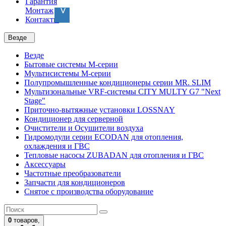
Гарантия
Монтаж
Контакты
Везде
Везде
Бытовые системы M-серии
Мультисистемы M-серии
Полупромышленные кондиционеры серии MR. SLIM
Мультизональные VRF-системы CITY MULTY G7 "Next
Stage"
Приточно-вытяжные установки LOSSNAY
Кондиционер для серверной
Очистители и Осушители воздуха
Гидромодули серии ECODAN для отопления,
охлаждения и ГВС
Тепловые насосы ZUBADAN для отопления и ГВС
Аксесcуары
Частотные преобразователи
Запчасти для кондиционеров
Снятое с производства оборудование
0
товаров,