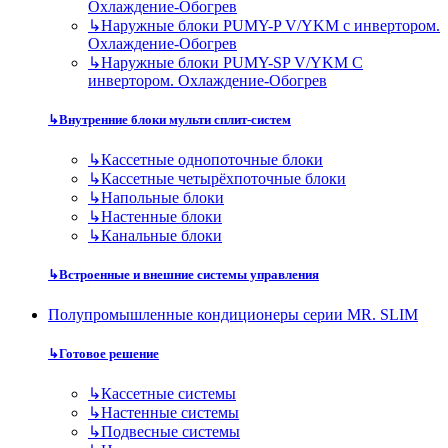
Охлаждение-Обогрев
↳
Наружные блоки PUMY-P V/YKM с инвертором.
Охлаждение-Обогрев
↳
Наружные блоки PUMY-SP V/YKM С
инвертором. Охлаждение-Обогрев
↳
Внутренние блоки мульти сплит-систем
↳
Кассетные однопоточные блоки
↳
Кассетные четырёхпоточные блоки
↳
Напольные блоки
↳
Настенные блоки
↳
Канальные блоки
↳
Встроенные и внешние системы управления
Полупромышленные кондиционеры серии MR. SLIM
↳
Готовое решение
↳
Кассетные системы
↳
Настенные системы
↳
Подвесные системы