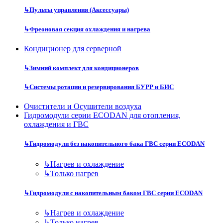
↳
Пульты управления (Аксессуары)
↳
Фреоновая секция охлаждения и нагрева
Кондиционер для серверной
↳
Зимний комплект для кондиционеров
↳
Системы ротации и резервирования БУРР и БИС
Очистители и Осушители воздуха
Гидромодули серии ECODAN для отопления,
охлаждения и ГВС
↳
Гидромодули без накопительного бака ГВС серии ECODAN
↳
Нагрев и охлаждение
↳
Только нагрев
↳
Гидромодули с накопительным баком ГВС серии ECODAN
↳
Нагрев и охлаждение
↳
Только нагрев