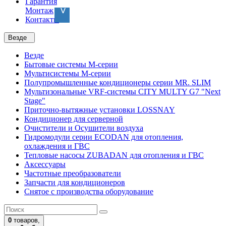
Гарантия
Монтаж
Контакты
Везде
Везде
Бытовые системы M-серии
Мультисистемы M-серии
Полупромышленные кондиционеры серии MR. SLIM
Мультизональные VRF-системы CITY MULTY G7 "Next
Stage"
Приточно-вытяжные установки LOSSNAY
Кондиционер для серверной
Очистители и Осушители воздуха
Гидромодули серии ECODAN для отопления,
охлаждения и ГВС
Тепловые насосы ZUBADAN для отопления и ГВС
Аксесcуары
Частотные преобразователи
Запчасти для кондиционеров
Снятое с производства оборудование
0
товаров,