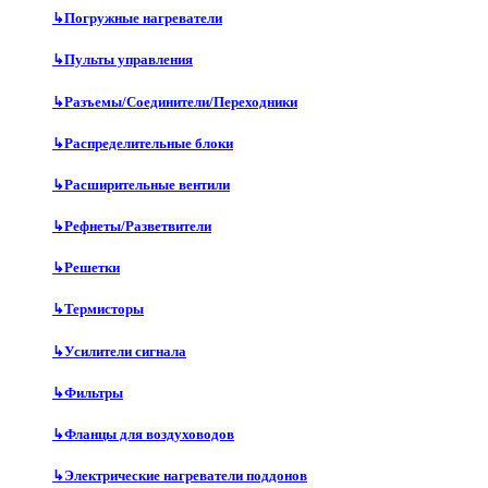
↳
Погружные нагреватели
↳
Пульты управления
↳
Разъемы/Соединители/Переходники
↳
Распределительные блоки
↳
Расширительные вентили
↳
Рефнеты/Разветвители
↳
Решетки
↳
Термисторы
↳
Усилители сигнала
↳
Фильтры
↳
Фланцы для воздуховодов
↳
Электрические нагреватели поддонов