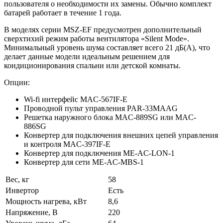
пользователя о необходимости их замены. Обычно комплект
батарей работает в течение 1 года.
В моделях серии MSZ-EF предусмотрен дополнительный
сверхтихий режим работы вентилятора «Silent Mode».
Минимальный уровень шума составляет всего 21 дБ(А), что
делает данные модели идеальным решением для
кондиционирования спальни или детской комнаты.
Опции:
Wi-fi интерфейс MAC-567IF-E
Проводной пульт управления PAR-33MAAG
Решетка наружного блока MAC-889SG или MAC-
886SG
Конвертер для подключения внешних цепей управления
и контроля MAC-397IF-E
Конвертер для подключения ME-AC-LON-1
Конвертер для сети ME-AC-MBS-1
Вес, кг
58
Инвертор
Есть
Мощность нагрева, кВт
8,6
Напряжение, В
220