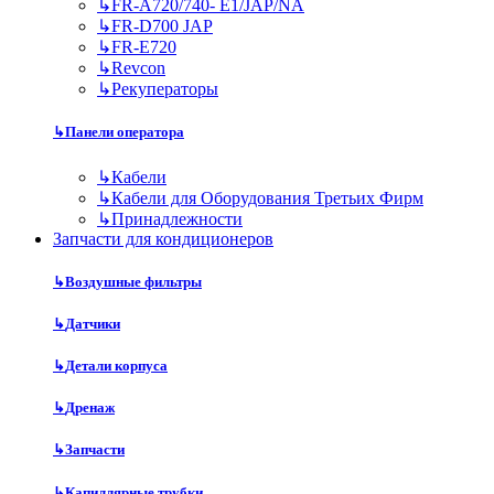
↳
FR-A720/740- E1/JAP/NA
↳
FR-D700 JAP
↳
FR-E720
↳
Revcon
↳
Рекуператоры
↳
Панели оператора
↳
Кабели
↳
Кабели для Оборудования Третьих Фирм
↳
Принадлежности
Запчасти для кондиционеров
↳
Воздушные фильтры
↳
Датчики
↳
Детали корпуса
↳
Дренаж
↳
Запчасти
↳
Капиллярные трубки