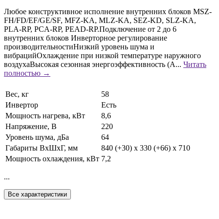
Любое конструктивное исполнение внутренних блоков MSZ-
FH/FD/EF/GE/SF, MFZ-KA, MLZ-KA, SEZ-KD, SLZ-KA,
PLA-RP, PCA-RP, PEAD-RP.Подключение от 2 до 6
внутренних блоков Инверторное регулирование
производительностиНизкий уровень шума и
вибрацийОхлаждение при низкой температуре наружного
воздухаВысокая сезонная энергоэффективность (А...
Читать
полностью →
Вес, кг
58
Инвертор
Есть
Мощность нагрева, кВт
8,6
Напряжение, В
220
Уровень шума, дБа
64
Габариты ВхШхГ, мм
840 (+30) x 330 (+66) x 710
Мощность охлаждения, кВт
7,2
...
Все характеристики