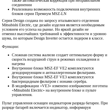
также автоматическая коррекция при неправильном
соединении
Реализована возможность подключения внутренних
блоков серии Премиум MSZ-LN
Серия Design создана по запросу итальянского отделения
Mitsubishi Electric, где дизайн изделия является необходимым
условием его успеха на рынке. Но яркий дизайн не
отменил высочайших требований к эффективности и уровню
шума, по которым Design Inverter остается лидером в классе.
Функции:
Сложная система жалюзи создает оптимальную форму и
скорость воздушной струи в режимах охлаждения и
нагрева
Внутренние блоки MSZ-EF VE2 комплектуются
дезодорирующим и антиаллергенным фильтрами.
Внутренние блоки MSZ-EF VE3 комплектуются
бактерицидным фильтром с ионами серебра.
В модификации «VE3» изменено изображение логотипа
«Mitsubishi Electric» на внутреннем блоке и пульте
управления.
Пульт управления оснащен индикатором разряда батареи. При
разряде батарей включается индикатор, информируя