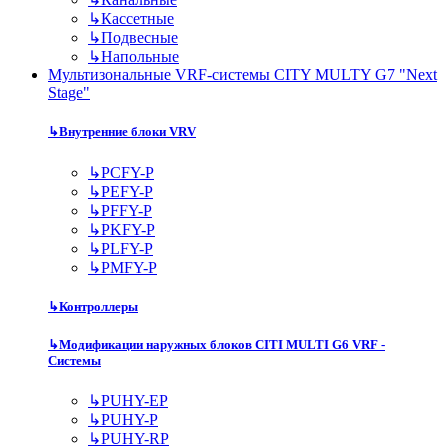
↳
Кассетные
↳
Подвесные
↳
Напольные
Мультизональные VRF-системы CITY MULTY G7 "Next
Stage"
↳
Внутренние блоки VRV
↳
PCFY-P
↳
PEFY-P
↳
PFFY-P
↳
PKFY-P
↳
PLFY-P
↳
PMFY-P
↳
Контроллеры
↳
Модификации наружных блоков CITI MULTI G6 VRF -
Системы
↳
PUHY-EP
↳
PUHY-P
↳
PUHY-RP