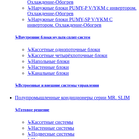
Охлаждение-Обогрев
↳
Наружные блоки PUMY-P V/YKM с инвертором.
Охлаждение-Обогрев
↳
Наружные блоки PUMY-SP V/YKM С
инвертором. Охлаждение-Обогрев
↳
Внутренние блоки мульти сплит-систем
↳
Кассетные однопоточные блоки
↳
Кассетные четырёхпоточные блоки
↳
Напольные блоки
↳
Настенные блоки
↳
Канальные блоки
↳
Встроенные и внешние системы управления
Полупромышленные кондиционеры серии MR. SLIM
↳
Готовое решение
↳
Кассетные системы
↳
Настенные системы
↳
Подвесные системы