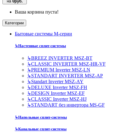
на
0руб.
Ваша корзина пуста!
Категории
Бытовые системы M-серии
↳
Настенные сплит-системы
↳
BREEZ INVERTER MSZ-BT
↳
CLASSIC INVERTER MSZ-HR-VF
↳
PREMIUM Inverter MSZ-LN
↳
STANDART INVERTER MSZ-AP
↳
Standart Inverter MSZ-AY
↳
DELUXE Inverter MSZ-FH
↳
DESIGN Inverter MSZ-EF
↳
CLASSIC Inverter MSZ-HJ
↳
STANDART без инвертора MS-GF
↳
Напольные сплит-системы
↳
Канальные сплит-системы