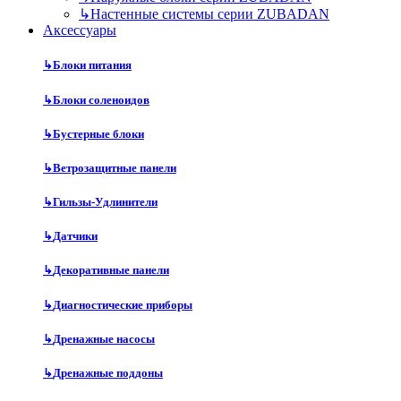
↳
Настенные системы серии ZUBADAN
Аксесcуары
↳
Блоки питания
↳
Блоки соленоидов
↳
Бустерные блоки
↳
Ветрозащитные панели
↳
Гильзы-Удлинители
↳
Датчики
↳
Декоративные панели
↳
Диагностические приборы
↳
Дренажные насосы
↳
Дренажные поддоны