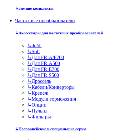
↳
Зимние комплекты
Частотные преобразователи
↳
Аксессуары для частотных преобразователей
↳
du/dt
↳
Soft
↳
Для FR-A/F700
↳
Для FR-A500
↳
Для FR-E700
↳
Для FR-S500
↳
Дроссель
↳
Кабели/Конверторы
↳
Крепеж
↳
Модули торможения
↳
Опции
↳
Пульты
↳
Фильтры
↳
Неевропейские и специальные серии