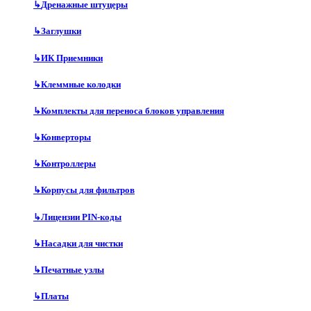
↳
Дренажные штуцеры
↳
Заглушки
↳
ИК Приемники
↳
Клеммные колодки
↳
Комплекты для переноса блоков управления
↳
Конверторы
↳
Контроллеры
↳
Корпусы для фильтров
↳
Лицензии PIN-коды
↳
Насадки для чистки
↳
Печатные узлы
↳
Платы