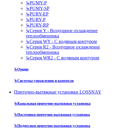
↳
PUMY-P
↳
PUMY-SP
↳
PURY-EP
↳
PURY-P
↳
PURY-RP
↳
Серия Y - Воздушное охлаждение
теплообменника
↳
Серия WY - С водяным контуром
↳
Серия R2 - Воздушное охлаждение
теплообменника
↳
Серия WR2 - С водяным контуром
↳
Опции
↳
Системы управления и контроля
Приточно-вытяжные установки LOSSNAY
↳
Канальная приточно-вытяжная установка
↳
Настенная приточно-вытяжная установка
↳
Подвесная приточно-вытяжная установка