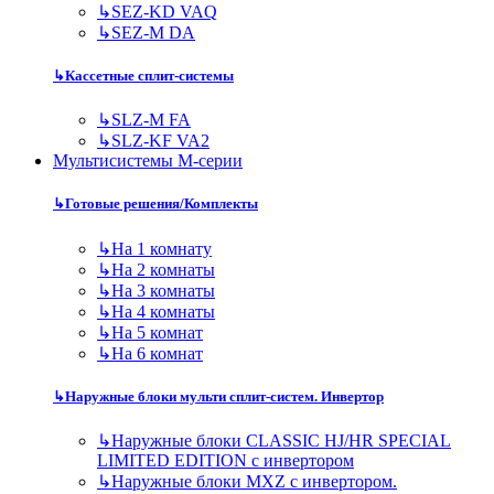
↳
SEZ-KD VAQ
↳
SEZ-M DA
↳
Кассетные сплит-системы
↳
SLZ-M FA
↳
SLZ-KF VA2
Мультисистемы M-серии
↳
Готовые решения/Комплекты
↳
На 1 комнату
↳
На 2 комнаты
↳
На 3 комнаты
↳
На 4 комнаты
↳
На 5 комнат
↳
На 6 комнат
↳
Наружные блоки мульти сплит-систем. Инвертор
↳
Наружные блоки CLASSIC HJ/HR SPECIAL
LIMITED EDITION с инвертором
↳
Наружные блоки MXZ с инвертором.