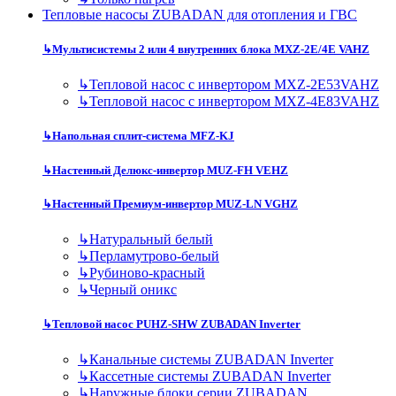
Тепловые насосы ZUBADAN для отопления и ГВС
↳
Мультисистемы 2 или 4 внутренних блока MXZ-2E/4E VAHZ
↳
Тепловой насос с инвертором MXZ-2E53VAHZ
↳
Тепловой насос с инвертором MXZ-4E83VAHZ
↳
Напольная сплит-система MFZ-KJ
↳
Настенный Делюкс-инвертор MUZ-FH VEHZ
↳
Настенный Премиум-инвертор MUZ-LN VGHZ
↳
Натуральный белый
↳
Перламутрово-белый
↳
Рубиново-красный
↳
Черный оникс
↳
Тепловой насос PUHZ-SHW ZUBADAN Inverter
↳
Канальные системы ZUBADAN Inverter
↳
Кассетные системы ZUBADAN Inverter
↳
Наружные блоки серии ZUBADAN