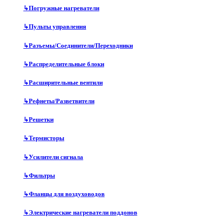
↳
Погружные нагреватели
↳
Пульты управления
↳
Разъемы/Соединители/Переходники
↳
Распределительные блоки
↳
Расширительные вентили
↳
Рефнеты/Разветвители
↳
Решетки
↳
Термисторы
↳
Усилители сигнала
↳
Фильтры
↳
Фланцы для воздуховодов
↳
Электрические нагреватели поддонов