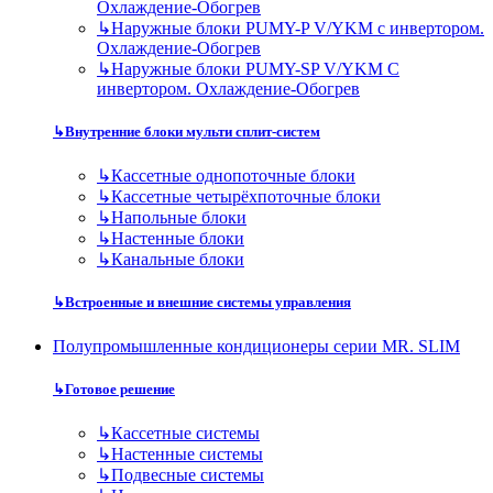
Охлаждение-Обогрев
↳
Наружные блоки PUMY-P V/YKM с инвертором.
Охлаждение-Обогрев
↳
Наружные блоки PUMY-SP V/YKM С
инвертором. Охлаждение-Обогрев
↳
Внутренние блоки мульти сплит-систем
↳
Кассетные однопоточные блоки
↳
Кассетные четырёхпоточные блоки
↳
Напольные блоки
↳
Настенные блоки
↳
Канальные блоки
↳
Встроенные и внешние системы управления
Полупромышленные кондиционеры серии MR. SLIM
↳
Готовое решение
↳
Кассетные системы
↳
Настенные системы
↳
Подвесные системы