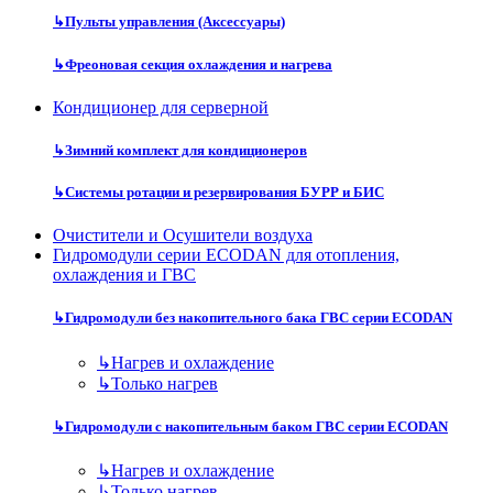
↳
Пульты управления (Аксессуары)
↳
Фреоновая секция охлаждения и нагрева
Кондиционер для серверной
↳
Зимний комплект для кондиционеров
↳
Системы ротации и резервирования БУРР и БИС
Очистители и Осушители воздуха
Гидромодули серии ECODAN для отопления,
охлаждения и ГВС
↳
Гидромодули без накопительного бака ГВС серии ECODAN
↳
Нагрев и охлаждение
↳
Только нагрев
↳
Гидромодули с накопительным баком ГВС серии ECODAN
↳
Нагрев и охлаждение
↳
Только нагрев