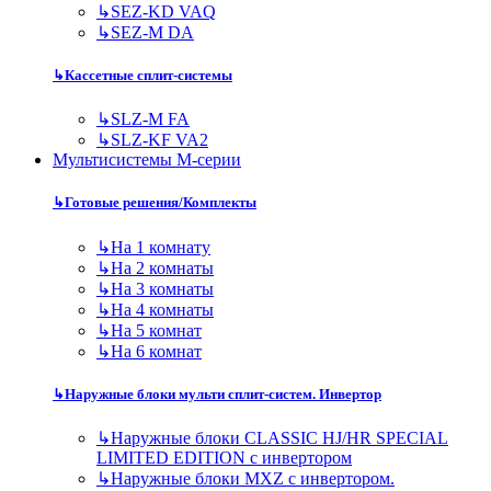
↳
SEZ-KD VAQ
↳
SEZ-M DA
↳
Кассетные сплит-системы
↳
SLZ-M FA
↳
SLZ-KF VA2
Мультисистемы M-серии
↳
Готовые решения/Комплекты
↳
На 1 комнату
↳
На 2 комнаты
↳
На 3 комнаты
↳
На 4 комнаты
↳
На 5 комнат
↳
На 6 комнат
↳
Наружные блоки мульти сплит-систем. Инвертор
↳
Наружные блоки CLASSIC HJ/HR SPECIAL
LIMITED EDITION с инвертором
↳
Наружные блоки MXZ с инвертором.