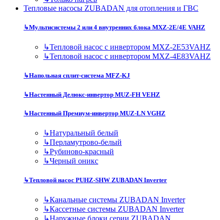
Тепловые насосы ZUBADAN для отопления и ГВС
↳
Мультисистемы 2 или 4 внутренних блока MXZ-2E/4E VAHZ
↳
Тепловой насос с инвертором MXZ-2E53VAHZ
↳
Тепловой насос с инвертором MXZ-4E83VAHZ
↳
Напольная сплит-система MFZ-KJ
↳
Настенный Делюкс-инвертор MUZ-FH VEHZ
↳
Настенный Премиум-инвертор MUZ-LN VGHZ
↳
Натуральный белый
↳
Перламутрово-белый
↳
Рубиново-красный
↳
Черный оникс
↳
Тепловой насос PUHZ-SHW ZUBADAN Inverter
↳
Канальные системы ZUBADAN Inverter
↳
Кассетные системы ZUBADAN Inverter
↳
Наружные блоки серии ZUBADAN