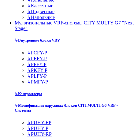
↳
Кассетные
↳
Подвесные
↳
Напольные
Мультизональные VRF-системы CITY MULTY G7 "Next
Stage"
↳
Внутренние блоки VRV
↳
PCFY-P
↳
PEFY-P
↳
PFFY-P
↳
PKFY-P
↳
PLFY-P
↳
PMFY-P
↳
Контроллеры
↳
Модификации наружных блоков CITI MULTI G6 VRF -
Системы
↳
PUHY-EP
↳
PUHY-P
↳
PUHY-RP