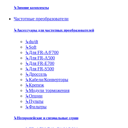
↳
Зимние комплекты
Частотные преобразователи
↳
Аксессуары для частотных преобразователей
↳
du/dt
↳
Soft
↳
Для FR-A/F700
↳
Для FR-A500
↳
Для FR-E700
↳
Для FR-S500
↳
Дроссель
↳
Кабели/Конверторы
↳
Крепеж
↳
Модули торможения
↳
Опции
↳
Пульты
↳
Фильтры
↳
Неевропейские и специальные серии