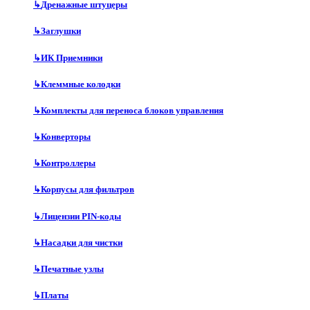
↳
Дренажные штуцеры
↳
Заглушки
↳
ИК Приемники
↳
Клеммные колодки
↳
Комплекты для переноса блоков управления
↳
Конверторы
↳
Контроллеры
↳
Корпусы для фильтров
↳
Лицензии PIN-коды
↳
Насадки для чистки
↳
Печатные узлы
↳
Платы