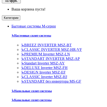
на
0руб.
Ваша корзина пуста!
Категории
Бытовые системы M-серии
↳
Настенные сплит-системы
↳
BREEZ INVERTER MSZ-BT
↳
CLASSIC INVERTER MSZ-HR-VF
↳
PREMIUM Inverter MSZ-LN
↳
STANDART INVERTER MSZ-AP
↳
Standart Inverter MSZ-AY
↳
DELUXE Inverter MSZ-FH
↳
DESIGN Inverter MSZ-EF
↳
CLASSIC Inverter MSZ-HJ
↳
STANDART без инвертора MS-GF
↳
Напольные сплит-системы
↳
Канальные сплит-системы