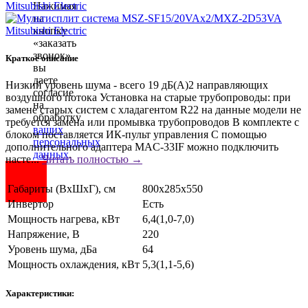
Нажимая
на
кнопку
«заказать
звонок»
Краткое описание
вы
даете
Низкий уровень шума - всего 19 дБ(А)2 направляющих
согласие
воздушного потока Установка на старые трубопроводы: при
на
замене старых систем с хладагентом R22 на данные модели не
обработку
требуется замена или промывка трубопроводов В комплекте с
ваших
блоком поставляется ИК-пульт управления С помощью
персональных
дополнительного адаптера MAC-33IF можно подключить
данных
.
насте...
Читать полностью →
Габариты (ВхШхГ), см
800х285х550
Инвертор
Есть
Мощность нагрева, кВт
6,4(1,0-7,0)
Напряжение, В
220
Уровень шума, дБа
64
Мощность охлаждения, кВт
5,3(1,1-5,6)
Характеристики: