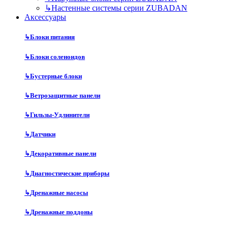
↳
Настенные системы серии ZUBADAN
Аксесcуары
↳
Блоки питания
↳
Блоки соленоидов
↳
Бустерные блоки
↳
Ветрозащитные панели
↳
Гильзы-Удлинители
↳
Датчики
↳
Декоративные панели
↳
Диагностические приборы
↳
Дренажные насосы
↳
Дренажные поддоны