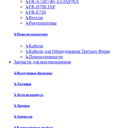
↳
FR-A720/740- E1/JAP/NA
↳
FR-D700 JAP
↳
FR-E720
↳
Revcon
↳
Рекуператоры
↳
Панели оператора
↳
Кабели
↳
Кабели для Оборудования Третьих Фирм
↳
Принадлежности
Запчасти для кондиционеров
↳
Воздушные фильтры
↳
Датчики
↳
Детали корпуса
↳
Дренаж
↳
Запчасти
↳
Капиллярные трубки