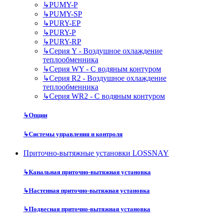
↳
PUMY-P
↳
PUMY-SP
↳
PURY-EP
↳
PURY-P
↳
PURY-RP
↳
Серия Y - Воздушное охлаждение
теплообменника
↳
Серия WY - С водяным контуром
↳
Серия R2 - Воздушное охлаждение
теплообменника
↳
Серия WR2 - С водяным контуром
↳
Опции
↳
Системы управления и контроля
Приточно-вытяжные установки LOSSNAY
↳
Канальная приточно-вытяжная установка
↳
Настенная приточно-вытяжная установка
↳
Подвесная приточно-вытяжная установка