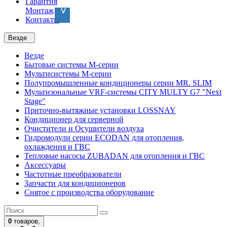
Гарантия
Монтаж
Контакты
Везде
Везде
Бытовые системы M-серии
Мультисистемы M-серии
Полупромышленные кондиционеры серии MR. SLIM
Мультизональные VRF-системы CITY MULTY G7 "Next
Stage"
Приточно-вытяжные установки LOSSNAY
Кондиционер для серверной
Очистители и Осушители воздуха
Гидромодули серии ECODAN для отопления,
охлаждения и ГВС
Тепловые насосы ZUBADAN для отопления и ГВС
Аксесcуары
Частотные преобразователи
Запчасти для кондиционеров
Снятое с производства оборудование
0
товаров,