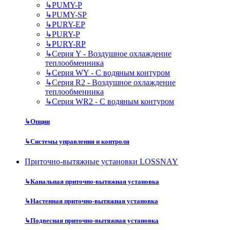
↳
PUMY-P
↳
PUMY-SP
↳
PURY-EP
↳
PURY-P
↳
PURY-RP
↳
Серия Y - Воздушное охлаждение
теплообменника
↳
Серия WY - С водяным контуром
↳
Серия R2 - Воздушное охлаждение
теплообменника
↳
Серия WR2 - С водяным контуром
↳
Опции
↳
Системы управления и контроля
Приточно-вытяжные установки LOSSNAY
↳
Канальная приточно-вытяжная установка
↳
Настенная приточно-вытяжная установка
↳
Подвесная приточно-вытяжная установка