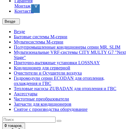
Гарантия
Монтаж
Контакты
Везде
Везде
Бытовые системы M-серии
Мультисистемы M-серии
Полупромышленные кондиционеры серии MR. SLIM
Мультизональные VRF-системы CITY MULTY G7 "Next
Stage"
Приточно-вытяжные установки LOSSNAY
Кондиционер для серверной
Очистители и Осушители воздуха
Гидромодули серии ECODAN для отопления,
охлаждения и ГВС
Тепловые насосы ZUBADAN для отопления и ГВС
Аксесcуары
Частотные преобразователи
Запчасти для кондиционеров
Снятое с производства оборудование
0
товаров,