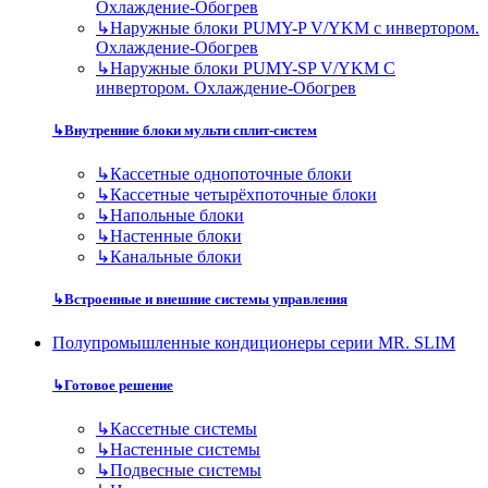
Охлаждение-Обогрев
↳
Наружные блоки PUMY-P V/YKM с инвертором.
Охлаждение-Обогрев
↳
Наружные блоки PUMY-SP V/YKM С
инвертором. Охлаждение-Обогрев
↳
Внутренние блоки мульти сплит-систем
↳
Кассетные однопоточные блоки
↳
Кассетные четырёхпоточные блоки
↳
Напольные блоки
↳
Настенные блоки
↳
Канальные блоки
↳
Встроенные и внешние системы управления
Полупромышленные кондиционеры серии MR. SLIM
↳
Готовое решение
↳
Кассетные системы
↳
Настенные системы
↳
Подвесные системы