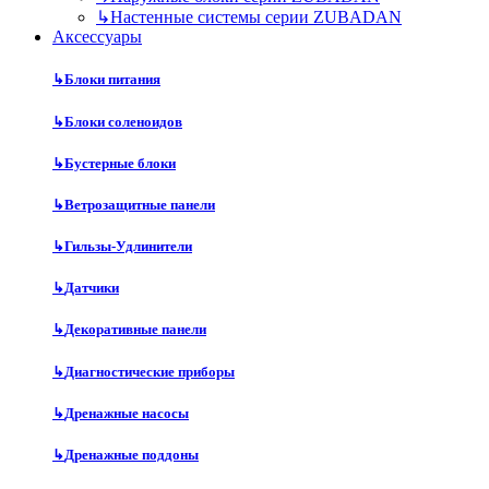
↳
Настенные системы серии ZUBADAN
Аксесcуары
↳
Блоки питания
↳
Блоки соленоидов
↳
Бустерные блоки
↳
Ветрозащитные панели
↳
Гильзы-Удлинители
↳
Датчики
↳
Декоративные панели
↳
Диагностические приборы
↳
Дренажные насосы
↳
Дренажные поддоны