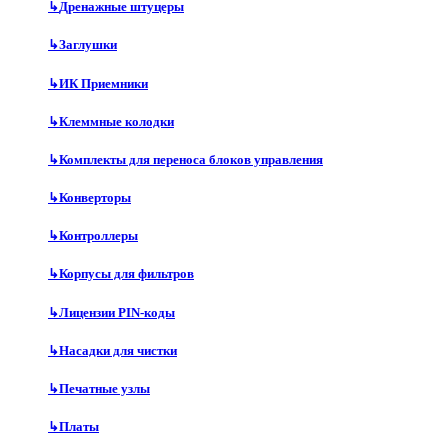
↳
Дренажные штуцеры
↳
Заглушки
↳
ИК Приемники
↳
Клеммные колодки
↳
Комплекты для переноса блоков управления
↳
Конверторы
↳
Контроллеры
↳
Корпусы для фильтров
↳
Лицензии PIN-коды
↳
Насадки для чистки
↳
Печатные узлы
↳
Платы