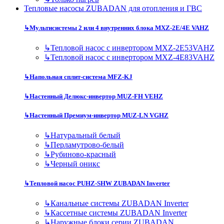
Тепловые насосы ZUBADAN для отопления и ГВС
↳
Мультисистемы 2 или 4 внутренних блока MXZ-2E/4E VAHZ
↳
Тепловой насос с инвертором MXZ-2E53VAHZ
↳
Тепловой насос с инвертором MXZ-4E83VAHZ
↳
Напольная сплит-система MFZ-KJ
↳
Настенный Делюкс-инвертор MUZ-FH VEHZ
↳
Настенный Премиум-инвертор MUZ-LN VGHZ
↳
Натуральный белый
↳
Перламутрово-белый
↳
Рубиново-красный
↳
Черный оникс
↳
Тепловой насос PUHZ-SHW ZUBADAN Inverter
↳
Канальные системы ZUBADAN Inverter
↳
Кассетные системы ZUBADAN Inverter
↳
Наружные блоки серии ZUBADAN