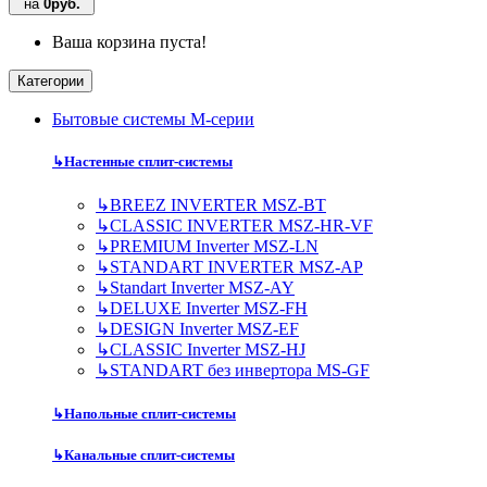
на
0руб.
Ваша корзина пуста!
Категории
Бытовые системы M-серии
↳
Настенные сплит-системы
↳
BREEZ INVERTER MSZ-BT
↳
CLASSIC INVERTER MSZ-HR-VF
↳
PREMIUM Inverter MSZ-LN
↳
STANDART INVERTER MSZ-AP
↳
Standart Inverter MSZ-AY
↳
DELUXE Inverter MSZ-FH
↳
DESIGN Inverter MSZ-EF
↳
CLASSIC Inverter MSZ-HJ
↳
STANDART без инвертора MS-GF
↳
Напольные сплит-системы
↳
Канальные сплит-системы