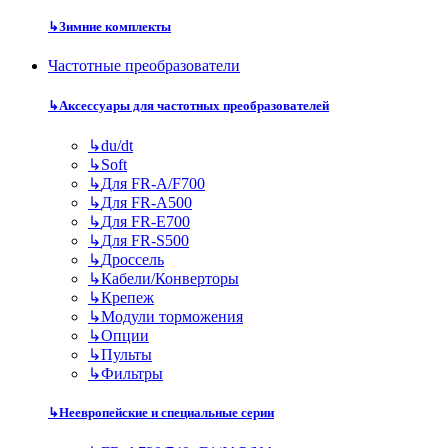
↳
Зимние комплекты
Частотные преобразователи
↳
Аксессуары для частотных преобразователей
↳
du/dt
↳
Soft
↳
Для FR-A/F700
↳
Для FR-A500
↳
Для FR-E700
↳
Для FR-S500
↳
Дроссель
↳
Кабели/Конверторы
↳
Крепеж
↳
Модули торможения
↳
Опции
↳
Пульты
↳
Фильтры
↳
Неевропейские и специальные серии