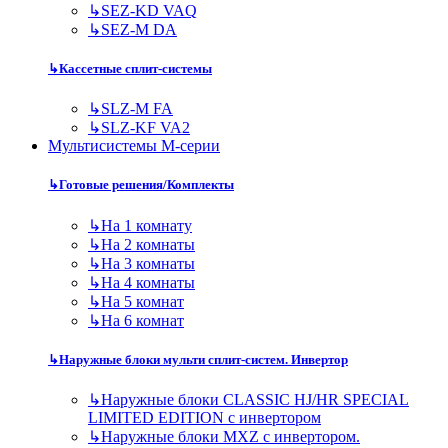
↳
SEZ-KD VAQ
↳
SEZ-M DA
↳
Кассетные сплит-системы
↳
SLZ-M FA
↳
SLZ-KF VA2
Мультисистемы M-серии
↳
Готовые решения/Комплекты
↳
На 1 комнату
↳
На 2 комнаты
↳
На 3 комнаты
↳
На 4 комнаты
↳
На 5 комнат
↳
На 6 комнат
↳
Наружные блоки мульти сплит-систем. Инвертор
↳
Наружные блоки CLASSIC HJ/HR SPECIAL
LIMITED EDITION с инвертором
↳
Наружные блоки MXZ с инвертором.