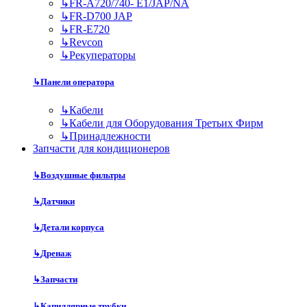
↳
FR-A720/740- E1/JAP/NA
↳
FR-D700 JAP
↳
FR-E720
↳
Revcon
↳
Рекуператоры
↳
Панели оператора
↳
Кабели
↳
Кабели для Оборудования Третьих Фирм
↳
Принадлежности
Запчасти для кондиционеров
↳
Воздушные фильтры
↳
Датчики
↳
Детали корпуса
↳
Дренаж
↳
Запчасти
↳
Капиллярные трубки