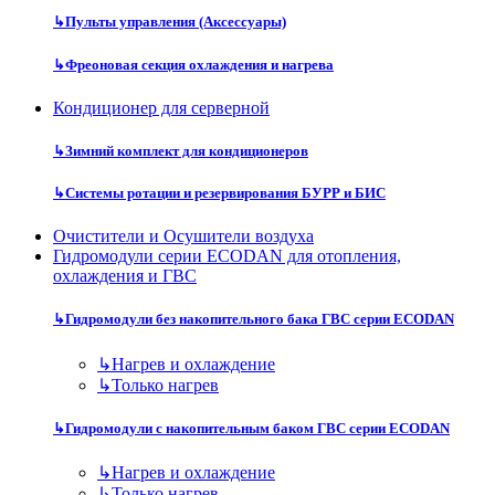
↳
Пульты управления (Аксессуары)
↳
Фреоновая секция охлаждения и нагрева
Кондиционер для серверной
↳
Зимний комплект для кондиционеров
↳
Системы ротации и резервирования БУРР и БИС
Очистители и Осушители воздуха
Гидромодули серии ECODAN для отопления,
охлаждения и ГВС
↳
Гидромодули без накопительного бака ГВС серии ECODAN
↳
Нагрев и охлаждение
↳
Только нагрев
↳
Гидромодули с накопительным баком ГВС серии ECODAN
↳
Нагрев и охлаждение
↳
Только нагрев