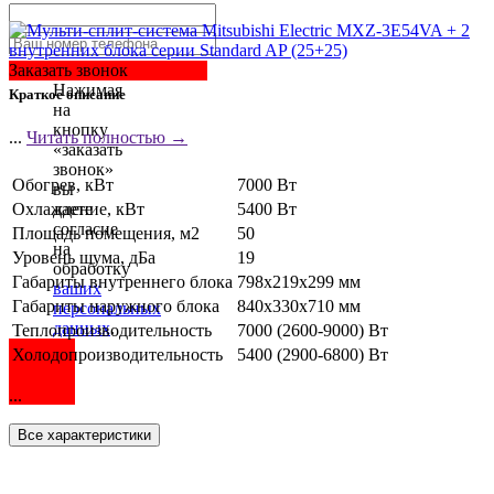
Заказать звонок
Нажимая
Краткое описание
на
кнопку
...
Читать полностью →
«заказать
звонок»
Обогрев, кВт
7000 Вт
вы
Охлаждение, кВт
5400 Вт
даете
согласие
Площадь помещения, м2
50
на
Уровень шума, дБа
19
обработку
Габариты внутреннего блока
798x219x299 мм
ваших
Габариты наружного блока
840x330x710 мм
персональных
данных
.
Теплопроизводительность
7000 (2600-9000) Вт
Холодопроизводительность
5400 (2900-6800) Вт
...
Все характеристики