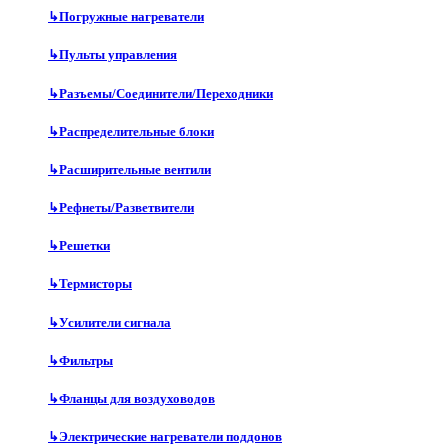
↳
Погружные нагреватели
↳
Пульты управления
↳
Разъемы/Соединители/Переходники
↳
Распределительные блоки
↳
Расширительные вентили
↳
Рефнеты/Разветвители
↳
Решетки
↳
Термисторы
↳
Усилители сигнала
↳
Фильтры
↳
Фланцы для воздуховодов
↳
Электрические нагреватели поддонов