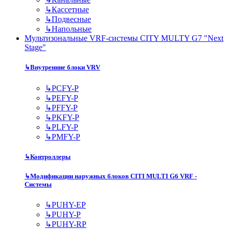
↳
Кассетные
↳
Подвесные
↳
Напольные
Мультизональные VRF-системы CITY MULTY G7 "Next
Stage"
↳
Внутренние блоки VRV
↳
PCFY-P
↳
PEFY-P
↳
PFFY-P
↳
PKFY-P
↳
PLFY-P
↳
PMFY-P
↳
Контроллеры
↳
Модификации наружных блоков CITI MULTI G6 VRF -
Системы
↳
PUHY-EP
↳
PUHY-P
↳
PUHY-RP