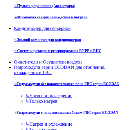
↳
Пульты управления (Аксессуары)
↳
Фреоновая секция охлаждения и нагрева
Кондиционер для серверной
↳
Зимний комплект для кондиционеров
↳
Системы ротации и резервирования БУРР и БИС
Очистители и Осушители воздуха
Гидромодули серии ECODAN для отопления,
охлаждения и ГВС
↳
Гидромодули без накопительного бака ГВС серии ECODAN
↳
Нагрев и охлаждение
↳
Только нагрев
↳
Гидромодули с накопительным баком ГВС серии ECODAN
↳
Нагрев и охлаждение
↳
Только нагрев