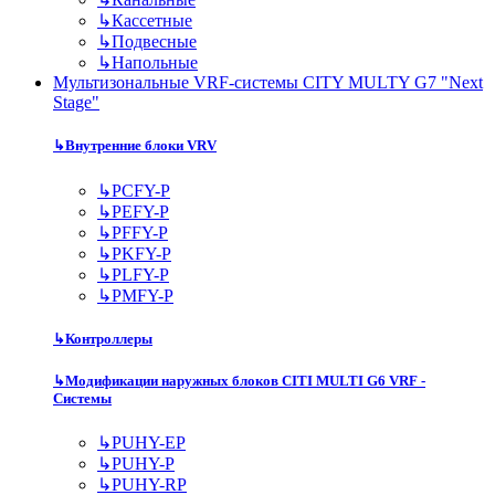
↳
Кассетные
↳
Подвесные
↳
Напольные
Мультизональные VRF-системы CITY MULTY G7 "Next
Stage"
↳
Внутренние блоки VRV
↳
PCFY-P
↳
PEFY-P
↳
PFFY-P
↳
PKFY-P
↳
PLFY-P
↳
PMFY-P
↳
Контроллеры
↳
Модификации наружных блоков CITI MULTI G6 VRF -
Системы
↳
PUHY-EP
↳
PUHY-P
↳
PUHY-RP