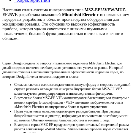
Характеристики
Настенная сплит-система инверторного типа
MSZ-EF25VEW/MUZ-
EF25VE
разработана компанией
Mitsubishi Electric
с использованием
передовых разработок в области производства оборудования для
кондиционирования. Это обусловило высокую эффективность
прибора, которая удачно сочетается с низкими шумовыми
показателями, большой функциональностью и стильным внешним
обликом.
Серия Design создана по запросу итальянского отделения Mitsubishi Electric, где
дизайн
изделия является необходимым условием его успеха на рынке. Но яркий
дизайн не отменил высочайших требований к эффективности и уровню шума, по
которым Design Inverter остается лидером в классе.
Сложная система жалюзи создает оптимальную форму и скорость воздушной
струи в режимах охлаждения и нагрева.Внутренние блоки MSZ-EF VE2
комплектуются дезодорирующим и антиаллергенным фильтрами.
Внутренние блоки MSZ-EF VE3 комплектуются бактерицидным фильтром с
ионами серебра. В модификации «VE3» изменено изображение логотипа
«Mitsubishi Electric» на внутреннем блоке и пульте управления.
Пульт управления оснащен индикатором разряда батареи. При разряде
батарей включается индикатор, информируя пользователя о необходимости
их замены. Обычно комплект батарей работает в течение 1 года.
В моделях серии MSZ-EF предусмотрен дополнительный сверхтихий режим
работы вентилятора «Silent Mode». Минимальный уровень шума составляет