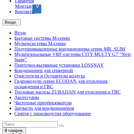
Гарантия
Монтаж
Контакты
Везде
Везде
Бытовые системы M-серии
Мультисистемы M-серии
Полупромышленные кондиционеры серии MR. SLIM
Мультизональные VRF-системы CITY MULTY G7 "Next
Stage"
Приточно-вытяжные установки LOSSNAY
Кондиционер для серверной
Очистители и Осушители воздуха
Гидромодули серии ECODAN для отопления,
охлаждения и ГВС
Тепловые насосы ZUBADAN для отопления и ГВС
Аксесcуары
Частотные преобразователи
Запчасти для кондиционеров
Снятое с производства оборудование
0
товаров,