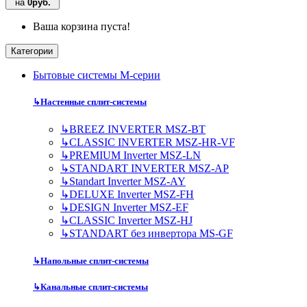
на
0руб.
Ваша корзина пуста!
Категории
Бытовые системы M-серии
↳
Настенные сплит-системы
↳
BREEZ INVERTER MSZ-BT
↳
CLASSIC INVERTER MSZ-HR-VF
↳
PREMIUM Inverter MSZ-LN
↳
STANDART INVERTER MSZ-AP
↳
Standart Inverter MSZ-AY
↳
DELUXE Inverter MSZ-FH
↳
DESIGN Inverter MSZ-EF
↳
CLASSIC Inverter MSZ-HJ
↳
STANDART без инвертора MS-GF
↳
Напольные сплит-системы
↳
Канальные сплит-системы