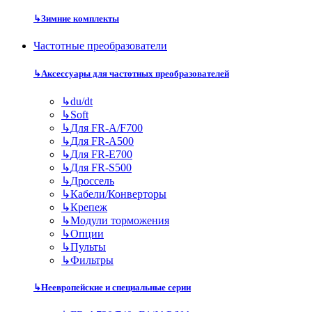
↳
Зимние комплекты
Частотные преобразователи
↳
Аксессуары для частотных преобразователей
↳
du/dt
↳
Soft
↳
Для FR-A/F700
↳
Для FR-A500
↳
Для FR-E700
↳
Для FR-S500
↳
Дроссель
↳
Кабели/Конверторы
↳
Крепеж
↳
Модули торможения
↳
Опции
↳
Пульты
↳
Фильтры
↳
Неевропейские и специальные серии