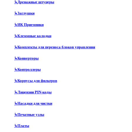
↳
Дренажные штуцеры
↳
Заглушки
↳
ИК Приемники
↳
Клеммные колодки
↳
Комплекты для переноса блоков управления
↳
Конверторы
↳
Контроллеры
↳
Корпусы для фильтров
↳
Лицензии PIN-коды
↳
Насадки для чистки
↳
Печатные узлы
↳
Платы