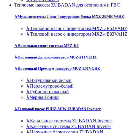
Тепловые насосы ZUBADAN для отопления и ГВС
↳
Мультисистемы 2 или 4 внутренних блока MXZ-2E/4E VAHZ
↳
Тепловой насос с инвертором MXZ-2E53VAHZ
↳
Тепловой насос с инвертором MXZ-4E83VAHZ
↳
Напольная сплит-система MFZ-KJ
↳
Настенный Делюкс-инвертор MUZ-FH VEHZ
↳
Настенный Премиум-инвертор MUZ-LN VGHZ
↳
Натуральный белый
↳
Перламутрово-белый
↳
Рубиново-красный
↳
Черный оникс
↳
Тепловой насос PUHZ-SHW ZUBADAN Inverter
↳
Канальные системы ZUBADAN Inverter
↳
Кассетные системы ZUBADAN Inverter
↳
Наружные блоки серии ZUBADAN