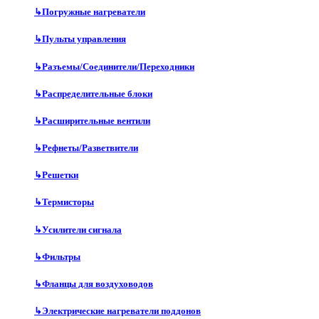
↳
Погружные нагреватели
↳
Пульты управления
↳
Разъемы/Соединители/Переходники
↳
Распределительные блоки
↳
Расширительные вентили
↳
Рефнеты/Разветвители
↳
Решетки
↳
Термисторы
↳
Усилители сигнала
↳
Фильтры
↳
Фланцы для воздуховодов
↳
Электрические нагреватели поддонов