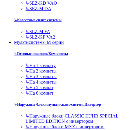
↳
SEZ-KD VAQ
↳
SEZ-M DA
↳
Кассетные сплит-системы
↳
SLZ-M FA
↳
SLZ-KF VA2
Мультисистемы M-серии
↳
Готовые решения/Комплекты
↳
На 1 комнату
↳
На 2 комнаты
↳
На 3 комнаты
↳
На 4 комнаты
↳
На 5 комнат
↳
На 6 комнат
↳
Наружные блоки мульти сплит-систем. Инвертор
↳
Наружные блоки CLASSIC HJ/HR SPECIAL
LIMITED EDITION с инвертором
↳
Наружные блоки MXZ с инвертором.