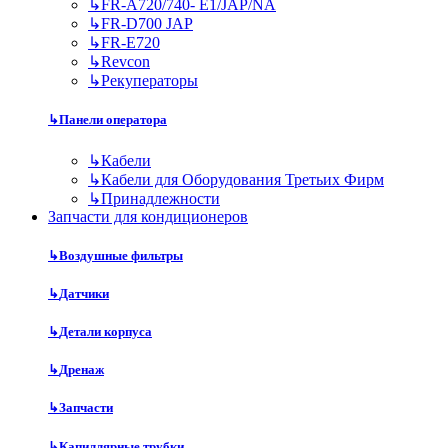
↳
FR-A720/740- E1/JAP/NA
↳
FR-D700 JAP
↳
FR-E720
↳
Revcon
↳
Рекуператоры
↳
Панели оператора
↳
Кабели
↳
Кабели для Оборудования Третьих Фирм
↳
Принадлежности
Запчасти для кондиционеров
↳
Воздушные фильтры
↳
Датчики
↳
Детали корпуса
↳
Дренаж
↳
Запчасти
↳
Капиллярные трубки