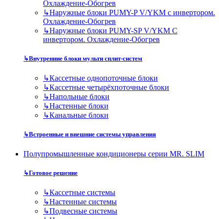
Охлаждение-Обогрев
↳
Наружные блоки PUMY-P V/YKM с инвертором.
Охлаждение-Обогрев
↳
Наружные блоки PUMY-SP V/YKM С
инвертором. Охлаждение-Обогрев
↳
Внутренние блоки мульти сплит-систем
↳
Кассетные однопоточные блоки
↳
Кассетные четырёхпоточные блоки
↳
Напольные блоки
↳
Настенные блоки
↳
Канальные блоки
↳
Встроенные и внешние системы управления
Полупромышленные кондиционеры серии MR. SLIM
↳
Готовое решение
↳
Кассетные системы
↳
Настенные системы
↳
Подвесные системы