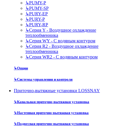
↳
PUMY-P
↳
PUMY-SP
↳
PURY-EP
↳
PURY-P
↳
PURY-RP
↳
Серия Y - Воздушное охлаждение
теплообменника
↳
Серия WY - С водяным контуром
↳
Серия R2 - Воздушное охлаждение
теплообменника
↳
Серия WR2 - С водяным контуром
↳
Опции
↳
Системы управления и контроля
Приточно-вытяжные установки LOSSNAY
↳
Канальная приточно-вытяжная установка
↳
Настенная приточно-вытяжная установка
↳
Подвесная приточно-вытяжная установка