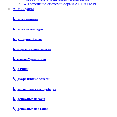
↳
Настенные системы серии ZUBADAN
Аксесcуары
↳
Блоки питания
↳
Блоки соленоидов
↳
Бустерные блоки
↳
Ветрозащитные панели
↳
Гильзы-Удлинители
↳
Датчики
↳
Декоративные панели
↳
Диагностические приборы
↳
Дренажные насосы
↳
Дренажные поддоны