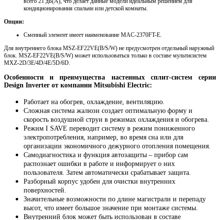
всего 21 дБ(А), что делает данные модели идеальным решением для
кондиционирования спальни или детской комнаты.
Опции:
Сменный элемент имеет наименование MAC-2370FT-E.
Для внутреннего блока MSZ-EF22VE(B/S/W) не предусмотрен отдельный наружный
блок. MSZ-EF22VE(B/S/W) может использоваться только в составе мультисистем
MXZ-2D/3E/4D/4E/5D/6D.
Особенности и преимущества настенных сплит-систем серии
Design Inverter от компании Mitsubishi Electric:
Работает на обогрев, охлаждение, вентиляцию.
Сложная система жалюзи создает оптимальную форму и
скорость воздушной струи в режимах охлаждения и обогрева.
Режим I SAVE переводит систему в режим пониженного
электропотребления, например, во время сна или для
организации экономичного дежурного отопления помещения.
Самодиагностика и функция автозащиты – прибор сам
распознает ошибки в работе и информирует о них
пользователя. Затем автоматически срабатывает защита.
Разборный корпус удобен для очистки внутренних
поверхностей.
Значительные возможности по длине магистрали и перепаду
высот, что имеет большое значение при монтаже системы.
Внутренний блок может быть использован в составе