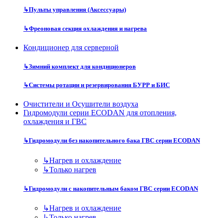
↳
Пульты управления (Аксессуары)
↳
Фреоновая секция охлаждения и нагрева
Кондиционер для серверной
↳
Зимний комплект для кондиционеров
↳
Системы ротации и резервирования БУРР и БИС
Очистители и Осушители воздуха
Гидромодули серии ECODAN для отопления,
охлаждения и ГВС
↳
Гидромодули без накопительного бака ГВС серии ECODAN
↳
Нагрев и охлаждение
↳
Только нагрев
↳
Гидромодули с накопительным баком ГВС серии ECODAN
↳
Нагрев и охлаждение
↳
Только нагрев