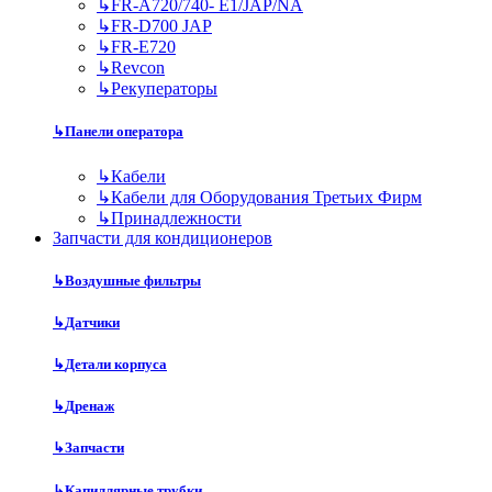
↳
FR-A720/740- E1/JAP/NA
↳
FR-D700 JAP
↳
FR-E720
↳
Revcon
↳
Рекуператоры
↳
Панели оператора
↳
Кабели
↳
Кабели для Оборудования Третьих Фирм
↳
Принадлежности
Запчасти для кондиционеров
↳
Воздушные фильтры
↳
Датчики
↳
Детали корпуса
↳
Дренаж
↳
Запчасти
↳
Капиллярные трубки