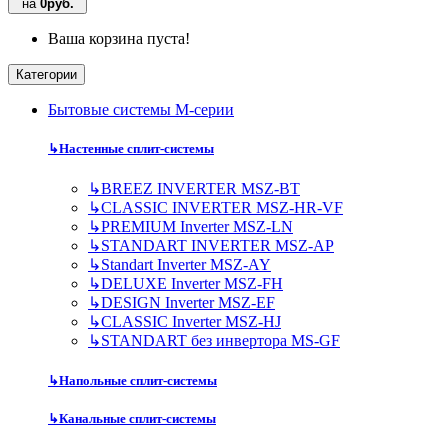
на
0руб.
Ваша корзина пуста!
Категории
Бытовые системы M-серии
↳
Настенные сплит-системы
↳
BREEZ INVERTER MSZ-BT
↳
CLASSIC INVERTER MSZ-HR-VF
↳
PREMIUM Inverter MSZ-LN
↳
STANDART INVERTER MSZ-AP
↳
Standart Inverter MSZ-AY
↳
DELUXE Inverter MSZ-FH
↳
DESIGN Inverter MSZ-EF
↳
CLASSIC Inverter MSZ-HJ
↳
STANDART без инвертора MS-GF
↳
Напольные сплит-системы
↳
Канальные сплит-системы