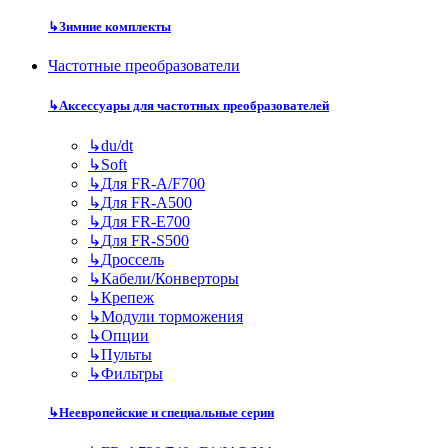
↳
Зимние комплекты
Частотные преобразователи
↳
Аксессуары для частотных преобразователей
↳
du/dt
↳
Soft
↳
Для FR-A/F700
↳
Для FR-A500
↳
Для FR-E700
↳
Для FR-S500
↳
Дроссель
↳
Кабели/Конверторы
↳
Крепеж
↳
Модули торможения
↳
Опции
↳
Пульты
↳
Фильтры
↳
Неевропейские и специальные серии