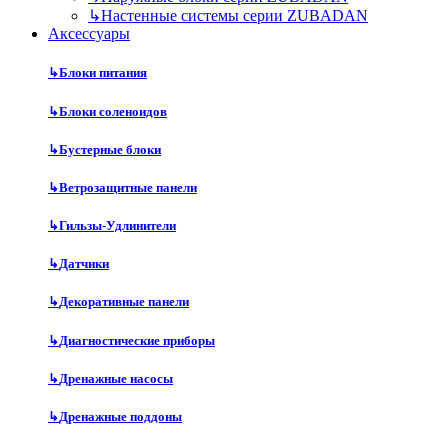
↳
Настенные системы серии ZUBADAN
Аксесcуары
↳
Блоки питания
↳
Блоки соленоидов
↳
Бустерные блоки
↳
Ветрозащитные панели
↳
Гильзы-Удлинители
↳
Датчики
↳
Декоративные панели
↳
Диагностические приборы
↳
Дренажные насосы
↳
Дренажные поддоны