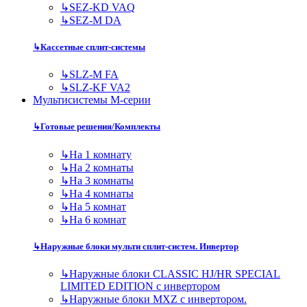
↳
SEZ-KD VAQ
↳
SEZ-M DA
↳
Кассетные сплит-системы
↳
SLZ-M FA
↳
SLZ-KF VA2
Мультисистемы M-серии
↳
Готовые решения/Комплекты
↳
На 1 комнату
↳
На 2 комнаты
↳
На 3 комнаты
↳
На 4 комнаты
↳
На 5 комнат
↳
На 6 комнат
↳
Наружные блоки мульти сплит-систем. Инвертор
↳
Наружные блоки CLASSIC HJ/HR SPECIAL
LIMITED EDITION с инвертором
↳
Наружные блоки MXZ с инвертором.