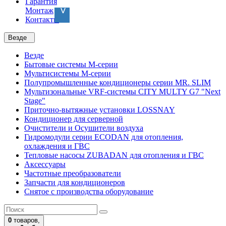
Гарантия
Монтаж
Контакты
Везде
Везде
Бытовые системы M-серии
Мультисистемы M-серии
Полупромышленные кондиционеры серии MR. SLIM
Мультизональные VRF-системы CITY MULTY G7 "Next
Stage"
Приточно-вытяжные установки LOSSNAY
Кондиционер для серверной
Очистители и Осушители воздуха
Гидромодули серии ECODAN для отопления,
охлаждения и ГВС
Тепловые насосы ZUBADAN для отопления и ГВС
Аксесcуары
Частотные преобразователи
Запчасти для кондиционеров
Снятое с производства оборудование
0
товаров,