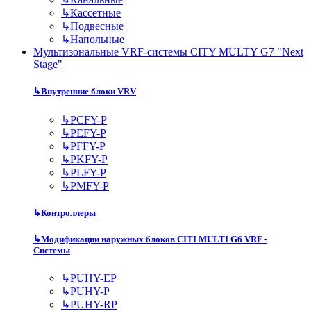
↳
Кассетные
↳
Подвесные
↳
Напольные
Мультизональные VRF-системы CITY MULTY G7 "Next
Stage"
↳
Внутренние блоки VRV
↳
PCFY-P
↳
PEFY-P
↳
PFFY-P
↳
PKFY-P
↳
PLFY-P
↳
PMFY-P
↳
Контроллеры
↳
Модификации наружных блоков CITI MULTI G6 VRF -
Системы
↳
PUHY-EP
↳
PUHY-P
↳
PUHY-RP