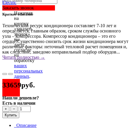
Заказать звонок
Нажимая
Краткое описание
на
кнопку
Технический ресурс кондиционера составляет 7-10 лет и
«заказать
определяется, главным образом, сроком службы основного
звонок»
узла – компрессора. Компрессор кондиционера – это его
вы
сердце!Существенно снизить срок жизни кондиционера могут
даете
различные факторы: неточный тепловой расчет помещения и,
согласие
как следствие, заведомо неправильный подбор оборудов...
на
Читать полностью →
обработку
ваших
персональных
данных
.
33659руб.
Нашли дешевле?
Есть в наличии
+
−
Купить
Описание