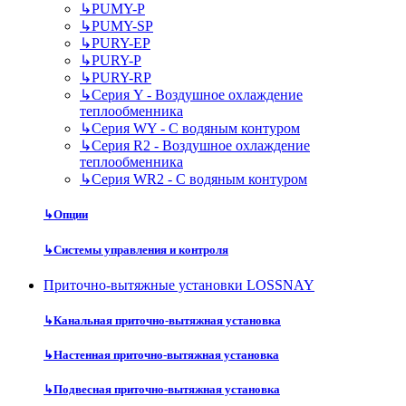
↳
PUMY-P
↳
PUMY-SP
↳
PURY-EP
↳
PURY-P
↳
PURY-RP
↳
Серия Y - Воздушное охлаждение
теплообменника
↳
Серия WY - С водяным контуром
↳
Серия R2 - Воздушное охлаждение
теплообменника
↳
Серия WR2 - С водяным контуром
↳
Опции
↳
Системы управления и контроля
Приточно-вытяжные установки LOSSNAY
↳
Канальная приточно-вытяжная установка
↳
Настенная приточно-вытяжная установка
↳
Подвесная приточно-вытяжная установка