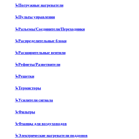
↳
Погружные нагреватели
↳
Пульты управления
↳
Разъемы/Соединители/Переходники
↳
Распределительные блоки
↳
Расширительные вентили
↳
Рефнеты/Разветвители
↳
Решетки
↳
Термисторы
↳
Усилители сигнала
↳
Фильтры
↳
Фланцы для воздуховодов
↳
Электрические нагреватели поддонов