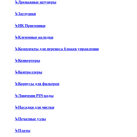
↳
Дренажные штуцеры
↳
Заглушки
↳
ИК Приемники
↳
Клеммные колодки
↳
Комплекты для переноса блоков управления
↳
Конверторы
↳
Контроллеры
↳
Корпусы для фильтров
↳
Лицензии PIN-коды
↳
Насадки для чистки
↳
Печатные узлы
↳
Платы