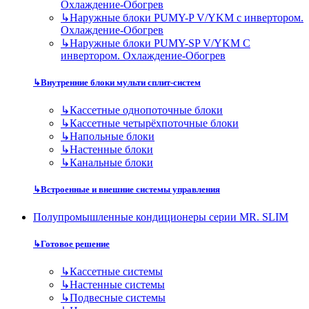
Охлаждение-Обогрев
↳
Наружные блоки PUMY-P V/YKM с инвертором.
Охлаждение-Обогрев
↳
Наружные блоки PUMY-SP V/YKM С
инвертором. Охлаждение-Обогрев
↳
Внутренние блоки мульти сплит-систем
↳
Кассетные однопоточные блоки
↳
Кассетные четырёхпоточные блоки
↳
Напольные блоки
↳
Настенные блоки
↳
Канальные блоки
↳
Встроенные и внешние системы управления
Полупромышленные кондиционеры серии MR. SLIM
↳
Готовое решение
↳
Кассетные системы
↳
Настенные системы
↳
Подвесные системы