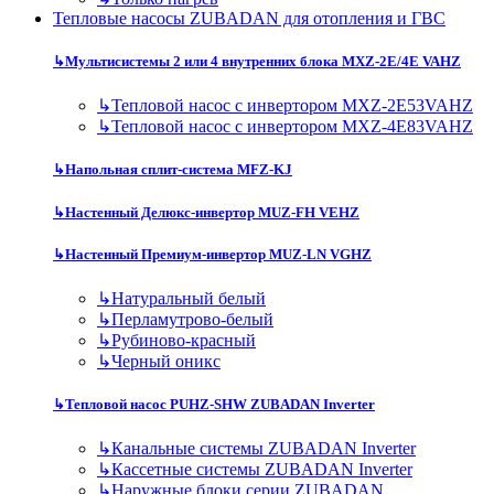
Тепловые насосы ZUBADAN для отопления и ГВС
↳
Мультисистемы 2 или 4 внутренних блока MXZ-2E/4E VAHZ
↳
Тепловой насос с инвертором MXZ-2E53VAHZ
↳
Тепловой насос с инвертором MXZ-4E83VAHZ
↳
Напольная сплит-система MFZ-KJ
↳
Настенный Делюкс-инвертор MUZ-FH VEHZ
↳
Настенный Премиум-инвертор MUZ-LN VGHZ
↳
Натуральный белый
↳
Перламутрово-белый
↳
Рубиново-красный
↳
Черный оникс
↳
Тепловой насос PUHZ-SHW ZUBADAN Inverter
↳
Канальные системы ZUBADAN Inverter
↳
Кассетные системы ZUBADAN Inverter
↳
Наружные блоки серии ZUBADAN