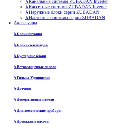
↳
Канальные системы ZUBADAN Inverter
↳
Кассетные системы ZUBADAN Inverter
↳
Наружные блоки серии ZUBADAN
↳
Настенные системы серии ZUBADAN
Аксесcуары
↳
Блоки питания
↳
Блоки соленоидов
↳
Бустерные блоки
↳
Ветрозащитные панели
↳
Гильзы-Удлинители
↳
Датчики
↳
Декоративные панели
↳
Диагностические приборы
↳
Дренажные насосы