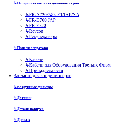
↳
Неевропейские и специальные серии
↳
FR-A720/740- E1/JAP/NA
↳
FR-D700 JAP
↳
FR-E720
↳
Revcon
↳
Рекуператоры
↳
Панели оператора
↳
Кабели
↳
Кабели для Оборудования Третьих Фирм
↳
Принадлежности
Запчасти для кондиционеров
↳
Воздушные фильтры
↳
Датчики
↳
Детали корпуса
↳
Дренаж