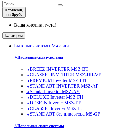
0
товаров,
на
0руб.
Ваша корзина пуста!
Категории
Бытовые системы M-серии
↳
Настенные сплит-системы
↳
BREEZ INVERTER MSZ-BT
↳
CLASSIC INVERTER MSZ-HR-VF
↳
PREMIUM Inverter MSZ-LN
↳
STANDART INVERTER MSZ-AP
↳
Standart Inverter MSZ-AY
↳
DELUXE Inverter MSZ-FH
↳
DESIGN Inverter MSZ-EF
↳
CLASSIC Inverter MSZ-HJ
↳
STANDART без инвертора MS-GF
↳
Напольные сплит-системы