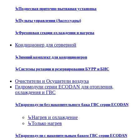
↳
Подвесная приточно-вытяжная установка
↳
Пульты управления (Аксессуары)
↳
Фреоновая секция охлаждения и нагрева
Кондиционер для серверной
↳
Зимний комплект для кондиционеров
↳
Системы ротации и резервирования БУРР и БИС
Очистители и Осушители воздуха
Гидромодули серии ECODAN для отопления,
охлаждения и ГВС
↳
Гидромодули без накопительного бака ГВС серии ECODAN
↳
Нагрев и охлаждение
↳
Только нагрев
↳
Гидромодули с накопительным баком ГВС серии ECODAN