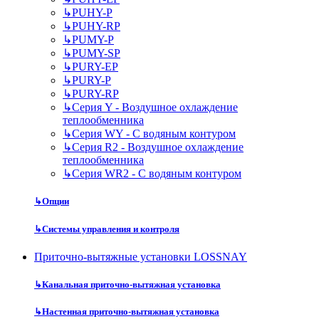
↳
PUHY-P
↳
PUHY-RP
↳
PUMY-P
↳
PUMY-SP
↳
PURY-EP
↳
PURY-P
↳
PURY-RP
↳
Серия Y - Воздушное охлаждение
теплообменника
↳
Серия WY - С водяным контуром
↳
Серия R2 - Воздушное охлаждение
теплообменника
↳
Серия WR2 - С водяным контуром
↳
Опции
↳
Системы управления и контроля
Приточно-вытяжные установки LOSSNAY
↳
Канальная приточно-вытяжная установка
↳
Настенная приточно-вытяжная установка