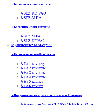
↳
Канальные сплит-системы
↳
SEZ-KD VAQ
↳
SEZ-M DA
↳
Кассетные сплит-системы
↳
SLZ-M FA
↳
SLZ-KF VA2
Мультисистемы M-серии
↳
Готовые решения/Комплекты
↳
На 1 комнату
↳
На 2 комнаты
↳
На 3 комнаты
↳
На 4 комнаты
↳
На 5 комнат
↳
На 6 комнат
↳
Наружные блоки мульти сплит-систем. Инвертор
↳
Наружные блоки CLASSIC HJ/HR SPECIAL