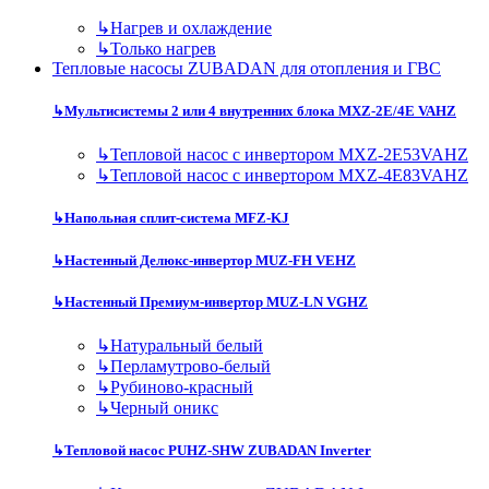
↳
Нагрев и охлаждение
↳
Только нагрев
Тепловые насосы ZUBADAN для отопления и ГВС
↳
Мультисистемы 2 или 4 внутренних блока MXZ-2E/4E VAHZ
↳
Тепловой насос с инвертором MXZ-2E53VAHZ
↳
Тепловой насос с инвертором MXZ-4E83VAHZ
↳
Напольная сплит-система MFZ-KJ
↳
Настенный Делюкс-инвертор MUZ-FH VEHZ
↳
Настенный Премиум-инвертор MUZ-LN VGHZ
↳
Натуральный белый
↳
Перламутрово-белый
↳
Рубиново-красный
↳
Черный оникс
↳
Тепловой насос PUHZ-SHW ZUBADAN Inverter