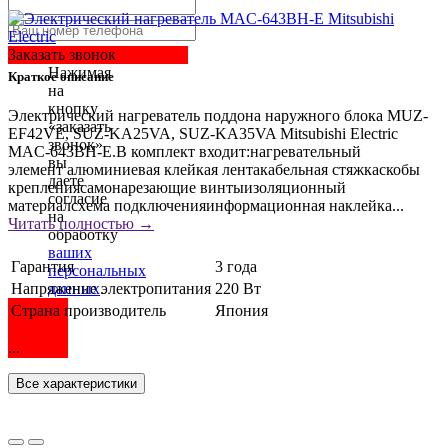
Заказать звонок
Нажимая
Краткое описание
на
кнопку
Электрический нагреватель поддона наружного блока MUZ-
«заказать
EF42VE, SUZ-KA25VA, SUZ-KA35VA Mitsubishi Electric
звонок»
MAC-643BH-E.В комплект входит:нагревательный
вы
элемент алюминиевая клейкая лентакабельная стяжкаскобы
даете
креплениясамонарезающие винтыизоляционный
согласие
материалсхема подключенияинформационная наклейка...
на
Читать полностью →
обработку
ваших
Гарантия
3 года
персональных
Напряжение электропитания
220 Вт
данных
.
Страна производитель
Япония
...
Все характеристики