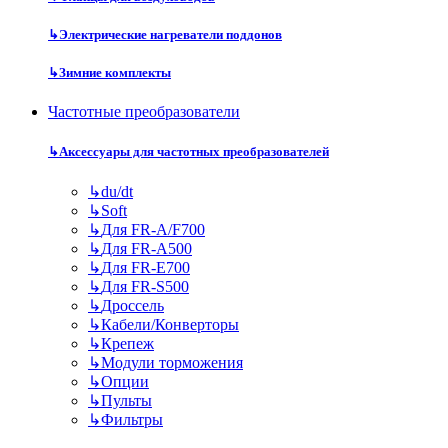
↳
Электрические нагреватели поддонов
↳
Зимние комплекты
Частотные преобразователи
↳
Аксессуары для частотных преобразователей
↳
du/dt
↳
Soft
↳
Для FR-A/F700
↳
Для FR-A500
↳
Для FR-E700
↳
Для FR-S500
↳
Дроссель
↳
Кабели/Конверторы
↳
Крепеж
↳
Модули торможения
↳
Опции
↳
Пульты
↳
Фильтры