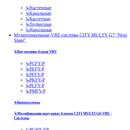
↳
Настенные
↳
Канальные
↳
Кассетные
↳
Подвесные
↳
Напольные
Мультизональные VRF-системы CITY MULTY G7 "Next
Stage"
↳
Внутренние блоки VRV
↳
PCFY-P
↳
PEFY-P
↳
PFFY-P
↳
PKFY-P
↳
PLFY-P
↳
PMFY-P
↳
Контроллеры
↳
Модификации наружных блоков CITI MULTI G6 VRF -
Системы
↳
PUHY-EP