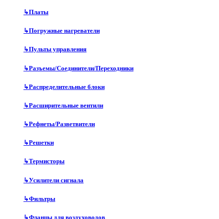
↳
Платы
↳
Погружные нагреватели
↳
Пульты управления
↳
Разъемы/Соединители/Переходники
↳
Распределительные блоки
↳
Расширительные вентили
↳
Рефнеты/Разветвители
↳
Решетки
↳
Термисторы
↳
Усилители сигнала
↳
Фильтры
↳
Фланцы для воздуховодов