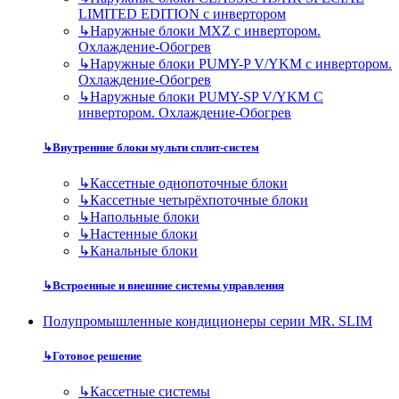
LIMITED EDITION с инвертором
↳
Наружные блоки MXZ с инвертором.
Охлаждение-Обогрев
↳
Наружные блоки PUMY-P V/YKM с инвертором.
Охлаждение-Обогрев
↳
Наружные блоки PUMY-SP V/YKM С
инвертором. Охлаждение-Обогрев
↳
Внутренние блоки мульти сплит-систем
↳
Кассетные однопоточные блоки
↳
Кассетные четырёхпоточные блоки
↳
Напольные блоки
↳
Настенные блоки
↳
Канальные блоки
↳
Встроенные и внешние системы управления
Полупромышленные кондиционеры серии MR. SLIM
↳
Готовое решение
↳
Кассетные системы