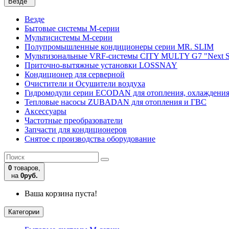
Везде
Везде
Бытовые системы M-серии
Мультисистемы M-серии
Полупромышленные кондиционеры серии MR. SLIM
Мультизональные VRF-системы CITY MULTY G7 "Next S
Приточно-вытяжные установки LOSSNAY
Кондиционер для серверной
Очистители и Осушители воздуха
Гидромодули серии ECODAN для отопления, охлаждени
Тепловые насосы ZUBADAN для отопления и ГВС
Аксесcуары
Частотные преобразователи
Запчасти для кондиционеров
Снятое с производства оборудование
0
товаров,
на
0руб.
Ваша корзина пуста!
Категории