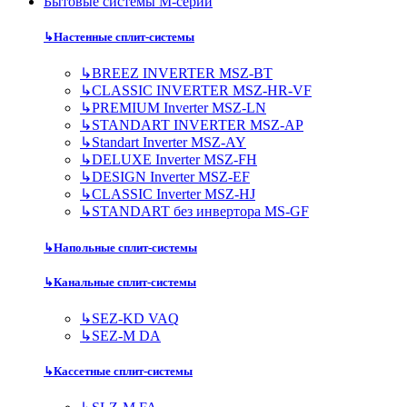
Бытовые системы M-серии
↳
Настенные сплит-системы
↳
BREEZ INVERTER MSZ-BT
↳
CLASSIC INVERTER MSZ-HR-VF
↳
PREMIUM Inverter MSZ-LN
↳
STANDART INVERTER MSZ-AP
↳
Standart Inverter MSZ-AY
↳
DELUXE Inverter MSZ-FH
↳
DESIGN Inverter MSZ-EF
↳
CLASSIC Inverter MSZ-HJ
↳
STANDART без инвертора MS-GF
↳
Напольные сплит-системы
↳
Канальные сплит-системы
↳
SEZ-KD VAQ
↳
SEZ-M DA
↳
Кассетные сплит-системы