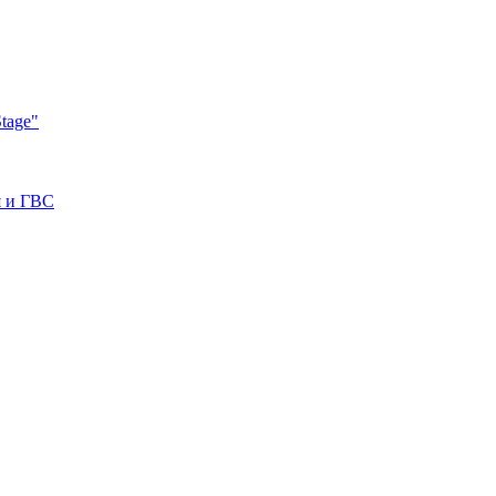
tage"
я и ГВС