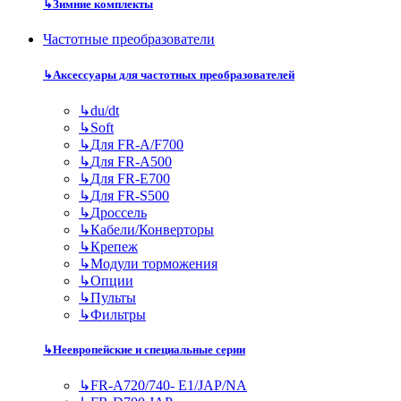
↳
Зимние комплекты
Частотные преобразователи
↳
Аксессуары для частотных преобразователей
↳
du/dt
↳
Soft
↳
Для FR-A/F700
↳
Для FR-A500
↳
Для FR-E700
↳
Для FR-S500
↳
Дроссель
↳
Кабели/Конверторы
↳
Крепеж
↳
Модули торможения
↳
Опции
↳
Пульты
↳
Фильтры
↳
Неевропейские и специальные серии
↳
FR-A720/740- E1/JAP/NA