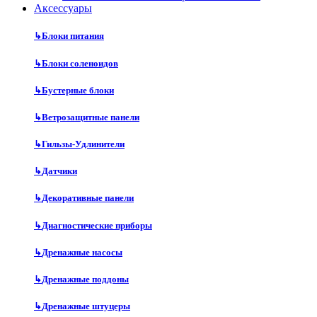
Аксесcуары
↳
Блоки питания
↳
Блоки соленоидов
↳
Бустерные блоки
↳
Ветрозащитные панели
↳
Гильзы-Удлинители
↳
Датчики
↳
Декоративные панели
↳
Диагностические приборы
↳
Дренажные насосы
↳
Дренажные поддоны
↳
Дренажные штуцеры