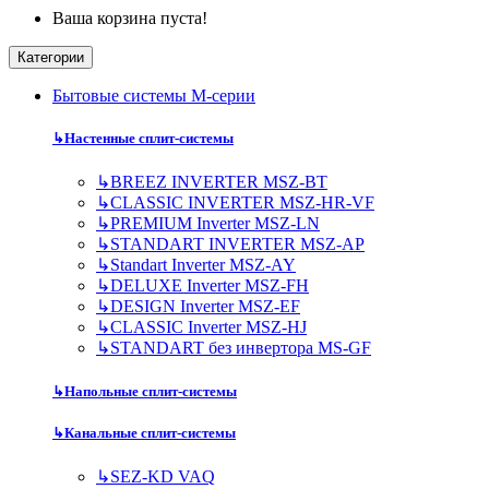
Ваша корзина пуста!
Категории
Бытовые системы M-серии
↳
Настенные сплит-системы
↳
BREEZ INVERTER MSZ-BT
↳
CLASSIC INVERTER MSZ-HR-VF
↳
PREMIUM Inverter MSZ-LN
↳
STANDART INVERTER MSZ-AP
↳
Standart Inverter MSZ-AY
↳
DELUXE Inverter MSZ-FH
↳
DESIGN Inverter MSZ-EF
↳
CLASSIC Inverter MSZ-HJ
↳
STANDART без инвертора MS-GF
↳
Напольные сплит-системы
↳
Канальные сплит-системы
↳
SEZ-KD VAQ