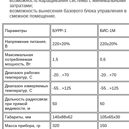
возможность наращивания системы с минимальными
затратами;
возможность вынесения базового блока управления в
смежное помещение.
Параметры
БУРР-1
БИС-1М
Напряжение питания,
220+20%
220±20%
В
Максимальная
потребляемая
1,5
0,6
мощность, Вт
Диапазон рабочих
-20...+70
-20...+70
температур, С
Диапазон измеряемых
-55...+125
-55...+125
температур, С
Дальность радиосвязи
при прямой
50
50
видимости, м
Габариты, мм
140х88х62
105х65х30
Масса прибора, гр
320
150