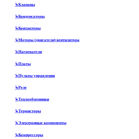
↳
Клапаны
↳
Конденсаторы
↳
Контакторы
↳
Моторы (двигатели) вентилятора
↳
Нагреватели
↳
Платы
↳
Пульты управления
↳
Реле
↳
Теплообменники
↳
Термисторы
↳
Электронные компоненты
↳
Компрессоры