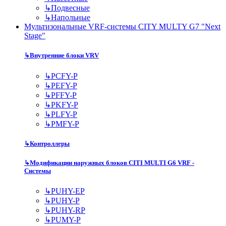
↳
Подвесные
↳
Напольные
Мультизональные VRF-системы CITY MULTY G7 "Next
Stage"
↳
Внутренние блоки VRV
↳
PCFY-P
↳
PEFY-P
↳
PFFY-P
↳
PKFY-P
↳
PLFY-P
↳
PMFY-P
↳
Контроллеры
↳
Модификации наружных блоков CITI MULTI G6 VRF -
Системы
↳
PUHY-EP
↳
PUHY-P
↳
PUHY-RP
↳
PUMY-P