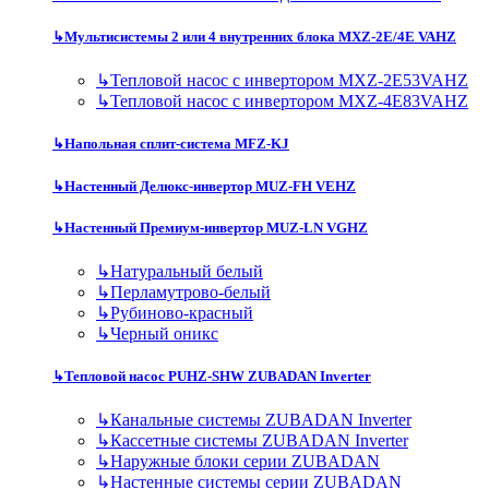
↳
Мультисистемы 2 или 4 внутренних блока MXZ-2E/4E VAHZ
↳
Тепловой насос с инвертором MXZ-2E53VAHZ
↳
Тепловой насос с инвертором MXZ-4E83VAHZ
↳
Напольная сплит-система MFZ-KJ
↳
Настенный Делюкс-инвертор MUZ-FH VEHZ
↳
Настенный Премиум-инвертор MUZ-LN VGHZ
↳
Натуральный белый
↳
Перламутрово-белый
↳
Рубиново-красный
↳
Черный оникс
↳
Тепловой насос PUHZ-SHW ZUBADAN Inverter
↳
Канальные системы ZUBADAN Inverter
↳
Кассетные системы ZUBADAN Inverter
↳
Наружные блоки серии ZUBADAN
↳
Настенные системы серии ZUBADAN