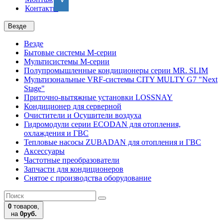
Контакты
Везде
Везде
Бытовые системы M-серии
Мультисистемы M-серии
Полупромышленные кондиционеры серии MR. SLIM
Мультизональные VRF-системы CITY MULTY G7 "Next
Stage"
Приточно-вытяжные установки LOSSNAY
Кондиционер для серверной
Очистители и Осушители воздуха
Гидромодули серии ECODAN для отопления,
охлаждения и ГВС
Тепловые насосы ZUBADAN для отопления и ГВС
Аксесcуары
Частотные преобразователи
Запчасти для кондиционеров
Снятое с производства оборудование
0
товаров,
на
0руб.