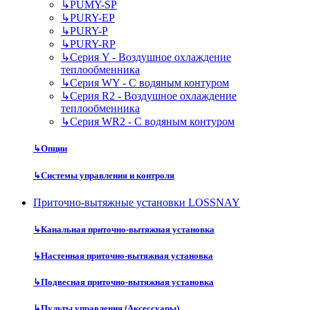
↳
PUMY-SP
↳
PURY-EP
↳
PURY-P
↳
PURY-RP
↳
Серия Y - Воздушное охлаждение
теплообменника
↳
Серия WY - С водяным контуром
↳
Серия R2 - Воздушное охлаждение
теплообменника
↳
Серия WR2 - С водяным контуром
↳
Опции
↳
Системы управления и контроля
Приточно-вытяжные установки LOSSNAY
↳
Канальная приточно-вытяжная установка
↳
Настенная приточно-вытяжная установка
↳
Подвесная приточно-вытяжная установка
↳
Пульты управления (Аксессуары)