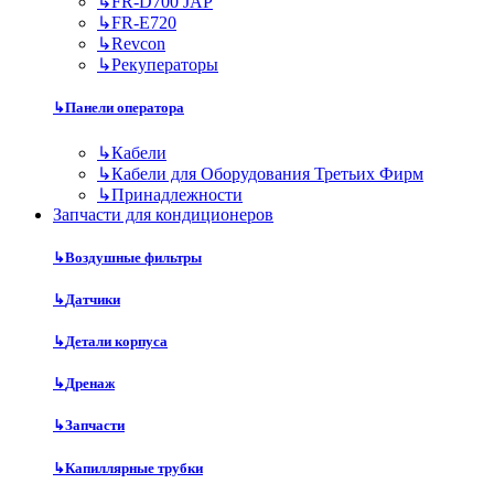
↳
FR-D700 JAP
↳
FR-E720
↳
Revcon
↳
Рекуператоры
↳
Панели оператора
↳
Кабели
↳
Кабели для Оборудования Третьих Фирм
↳
Принадлежности
Запчасти для кондиционеров
↳
Воздушные фильтры
↳
Датчики
↳
Детали корпуса
↳
Дренаж
↳
Запчасти
↳
Капиллярные трубки