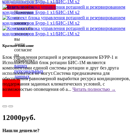
Заказать звонок
Нажимая
на
кнопку
«заказать
звонок»
вы
даете
Краткое описание
согласие
на
Блок управления ротацией и резервированием БУРР-1 и
обработку
Исполнительный блок ротации БИС-1М являются
ваших
компонентами единой системы ротации и друг без друга
персональных
использоваться не могут.Система предназначена для
данных
.
обеспечения равномерной выработки ресурса кондиционеров,
поддержания заданных климатических условий, с
возможностью оповещения об а...
Читать полностью →
12000руб.
Нашли дешевле?