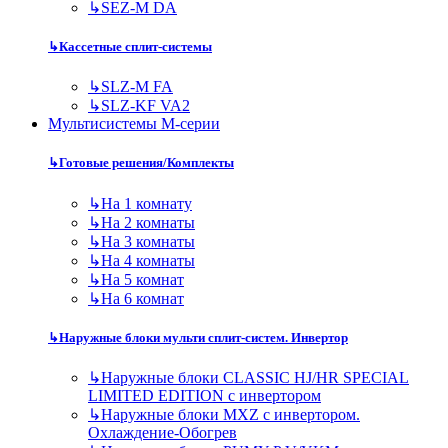
↳
SEZ-M DA
↳
Кассетные сплит-системы
↳
SLZ-M FA
↳
SLZ-KF VA2
Мультисистемы M-серии
↳
Готовые решения/Комплекты
↳
На 1 комнату
↳
На 2 комнаты
↳
На 3 комнаты
↳
На 4 комнаты
↳
На 5 комнат
↳
На 6 комнат
↳
Наружные блоки мульти сплит-систем. Инвертор
↳
Наружные блоки CLASSIC HJ/HR SPECIAL
LIMITED EDITION с инвертором
↳
Наружные блоки MXZ с инвертором.
Охлаждение-Обогрев