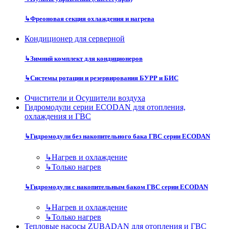
↳
Фреоновая секция охлаждения и нагрева
Кондиционер для серверной
↳
Зимний комплект для кондиционеров
↳
Системы ротации и резервирования БУРР и БИС
Очистители и Осушители воздуха
Гидромодули серии ECODAN для отопления,
охлаждения и ГВС
↳
Гидромодули без накопительного бака ГВС серии ECODAN
↳
Нагрев и охлаждение
↳
Только нагрев
↳
Гидромодули с накопительным баком ГВС серии ECODAN
↳
Нагрев и охлаждение
↳
Только нагрев
Тепловые насосы ZUBADAN для отопления и ГВС