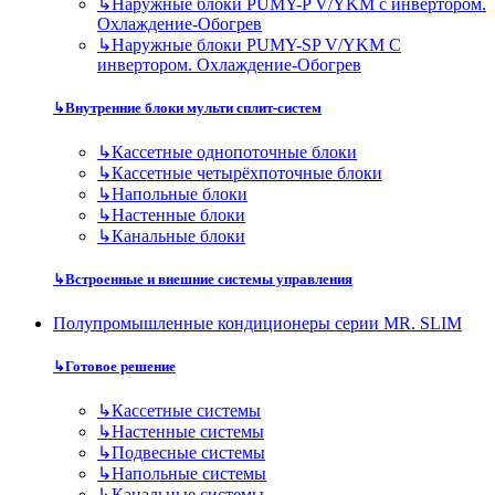
↳
Наружные блоки PUMY-P V/YKM с инвертором.
Охлаждение-Обогрев
↳
Наружные блоки PUMY-SP V/YKM С
инвертором. Охлаждение-Обогрев
↳
Внутренние блоки мульти сплит-систем
↳
Кассетные однопоточные блоки
↳
Кассетные четырёхпоточные блоки
↳
Напольные блоки
↳
Настенные блоки
↳
Канальные блоки
↳
Встроенные и внешние системы управления
Полупромышленные кондиционеры серии MR. SLIM
↳
Готовое решение
↳
Кассетные системы
↳
Настенные системы
↳
Подвесные системы
↳
Напольные системы
↳
Канальные системы