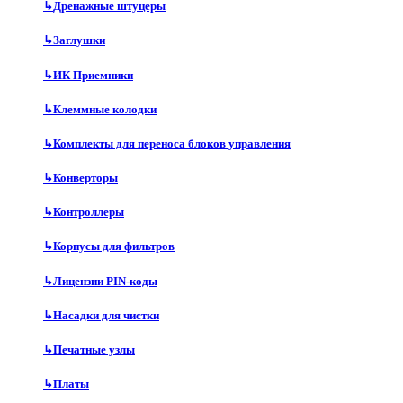
↳
Дренажные штуцеры
↳
Заглушки
↳
ИК Приемники
↳
Клеммные колодки
↳
Комплекты для переноса блоков управления
↳
Конверторы
↳
Контроллеры
↳
Корпусы для фильтров
↳
Лицензии PIN-коды
↳
Насадки для чистки
↳
Печатные узлы
↳
Платы