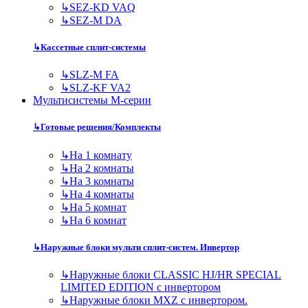
↳
SEZ-KD VAQ
↳
SEZ-M DA
↳
Кассетные сплит-системы
↳
SLZ-M FA
↳
SLZ-KF VA2
Мультисистемы M-серии
↳
Готовые решения/Комплекты
↳
На 1 комнату
↳
На 2 комнаты
↳
На 3 комнаты
↳
На 4 комнаты
↳
На 5 комнат
↳
На 6 комнат
↳
Наружные блоки мульти сплит-систем. Инвертор
↳
Наружные блоки CLASSIC HJ/HR SPECIAL
LIMITED EDITION с инвертором
↳
Наружные блоки MXZ с инвертором.