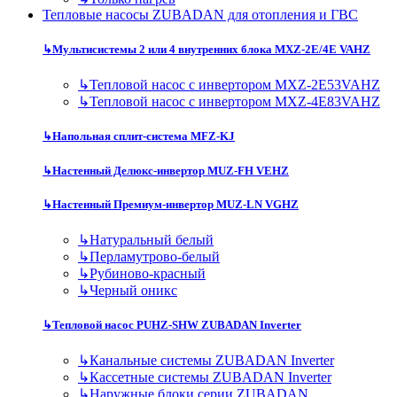
Тепловые насосы ZUBADAN для отопления и ГВС
↳
Мультисистемы 2 или 4 внутренних блока MXZ-2E/4E VAHZ
↳
Тепловой насос с инвертором MXZ-2E53VAHZ
↳
Тепловой насос с инвертором MXZ-4E83VAHZ
↳
Напольная сплит-система MFZ-KJ
↳
Настенный Делюкс-инвертор MUZ-FH VEHZ
↳
Настенный Премиум-инвертор MUZ-LN VGHZ
↳
Натуральный белый
↳
Перламутрово-белый
↳
Рубиново-красный
↳
Черный оникс
↳
Тепловой насос PUHZ-SHW ZUBADAN Inverter
↳
Канальные системы ZUBADAN Inverter
↳
Кассетные системы ZUBADAN Inverter
↳
Наружные блоки серии ZUBADAN