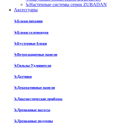
↳
Настенные системы серии ZUBADAN
Аксесcуары
↳
Блоки питания
↳
Блоки соленоидов
↳
Бустерные блоки
↳
Ветрозащитные панели
↳
Гильзы-Удлинители
↳
Датчики
↳
Декоративные панели
↳
Диагностические приборы
↳
Дренажные насосы
↳
Дренажные поддоны