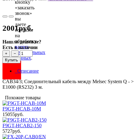
кнопку
«заказать
звонок»
вы
даете
2001руб.
согласие
на
обработку
Нашли дешевле?
ваших
Есть в наличии
персональных
+
−
данных
.
Купить
Описание
CAB34/3; Соединительный кабель между Melsec System Q - >
E1000 (RS232) 3 м.
Похожие товары
F9GT-HCAB-10M
15055руб.
F9GT-HCAB2-150
5727руб.