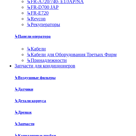
↳
FR-A720/740- E1/JAP/NA
↳
FR-D700 JAP
↳
FR-E720
↳
Revcon
↳
Рекуператоры
↳
Панели оператора
↳
Кабели
↳
Кабели для Оборудования Третьих Фирм
↳
Принадлежности
Запчасти для кондиционеров
↳
Воздушные фильтры
↳
Датчики
↳
Детали корпуса
↳
Дренаж
↳
Запчасти
↳
Капиллярные трубки