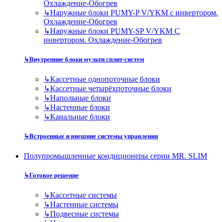
Охлаждение-Обогрев
↳
Наружные блоки PUMY-P V/YKM с инвертором.
Охлаждение-Обогрев
↳
Наружные блоки PUMY-SP V/YKM С
инвертором. Охлаждение-Обогрев
↳
Внутренние блоки мульти сплит-систем
↳
Кассетные однопоточные блоки
↳
Кассетные четырёхпоточные блоки
↳
Напольные блоки
↳
Настенные блоки
↳
Канальные блоки
↳
Встроенные и внешние системы управления
Полупромышленные кондиционеры серии MR. SLIM
↳
Готовое решение
↳
Кассетные системы
↳
Настенные системы
↳
Подвесные системы