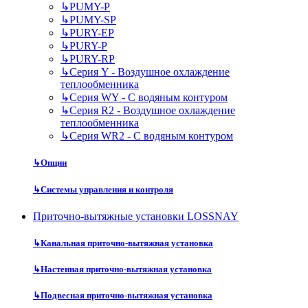
↳
PUMY-P
↳
PUMY-SP
↳
PURY-EP
↳
PURY-P
↳
PURY-RP
↳
Серия Y - Воздушное охлаждение
теплообменника
↳
Серия WY - С водяным контуром
↳
Серия R2 - Воздушное охлаждение
теплообменника
↳
Серия WR2 - С водяным контуром
↳
Опции
↳
Системы управления и контроля
Приточно-вытяжные установки LOSSNAY
↳
Канальная приточно-вытяжная установка
↳
Настенная приточно-вытяжная установка
↳
Подвесная приточно-вытяжная установка