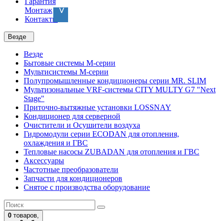
Гарантия
Монтаж
Контакты
Везде
Везде
Бытовые системы M-серии
Мультисистемы M-серии
Полупромышленные кондиционеры серии MR. SLIM
Мультизональные VRF-системы CITY MULTY G7 "Next
Stage"
Приточно-вытяжные установки LOSSNAY
Кондиционер для серверной
Очистители и Осушители воздуха
Гидромодули серии ECODAN для отопления,
охлаждения и ГВС
Тепловые насосы ZUBADAN для отопления и ГВС
Аксесcуары
Частотные преобразователи
Запчасти для кондиционеров
Снятое с производства оборудование
0
товаров,