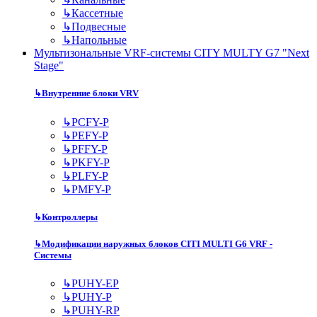
↳
Кассетные
↳
Подвесные
↳
Напольные
Мультизональные VRF-системы CITY MULTY G7 "Next
Stage"
↳
Внутренние блоки VRV
↳
PCFY-P
↳
PEFY-P
↳
PFFY-P
↳
PKFY-P
↳
PLFY-P
↳
PMFY-P
↳
Контроллеры
↳
Модификации наружных блоков CITI MULTI G6 VRF -
Системы
↳
PUHY-EP
↳
PUHY-P
↳
PUHY-RP