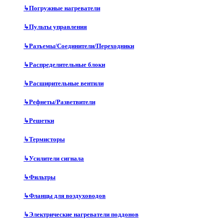
↳
Погружные нагреватели
↳
Пульты управления
↳
Разъемы/Соединители/Переходники
↳
Распределительные блоки
↳
Расширительные вентили
↳
Рефнеты/Разветвители
↳
Решетки
↳
Термисторы
↳
Усилители сигнала
↳
Фильтры
↳
Фланцы для воздуховодов
↳
Электрические нагреватели поддонов