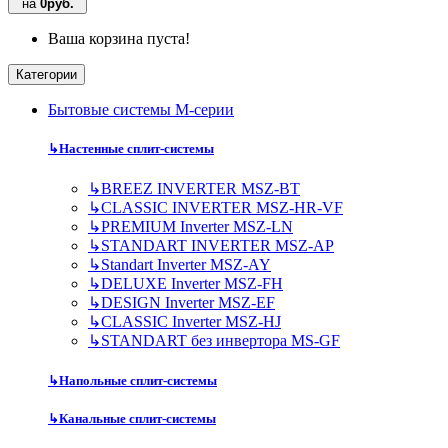
на
0руб.
Ваша корзина пуста!
Категории
Бытовые системы M-серии
↳
Настенные сплит-системы
↳
BREEZ INVERTER MSZ-BT
↳
CLASSIC INVERTER MSZ-HR-VF
↳
PREMIUM Inverter MSZ-LN
↳
STANDART INVERTER MSZ-AP
↳
Standart Inverter MSZ-AY
↳
DELUXE Inverter MSZ-FH
↳
DESIGN Inverter MSZ-EF
↳
CLASSIC Inverter MSZ-HJ
↳
STANDART без инвертора MS-GF
↳
Напольные сплит-системы
↳
Канальные сплит-системы