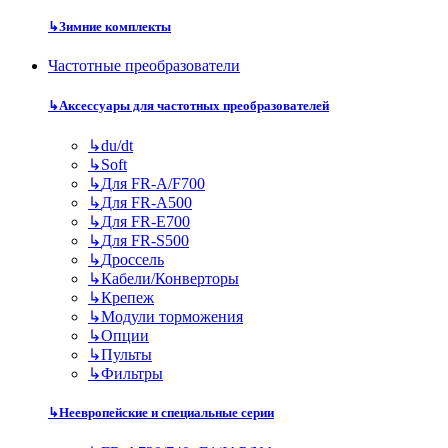
↳
Зимние комплекты
Частотные преобразователи
↳
Аксессуары для частотных преобразователей
↳
du/dt
↳
Soft
↳
Для FR-A/F700
↳
Для FR-A500
↳
Для FR-E700
↳
Для FR-S500
↳
Дроссель
↳
Кабели/Конверторы
↳
Крепеж
↳
Модули торможения
↳
Опции
↳
Пульты
↳
Фильтры
↳
Неевропейские и специальные серии