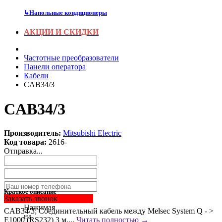
↳
Напольные кондиционеры
АКЦИИ И СКИДКИ
Частотные преобразователи
Панели оператора
Кабели
CAB34/3
CAB34/3
Производитель:
Mitsubishi Electric
Код товара:
2616-
Отправка...
Краткое описание
Заказать звонок
Нажимая
CAB34/3; Соединительный кабель между Melsec System Q - >
на
E1000 (RS232) 3 м....
Читать полностью →