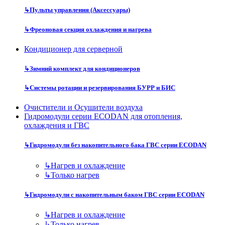
↳
Пульты управления (Аксессуары)
↳
Фреоновая секция охлаждения и нагрева
Кондиционер для серверной
↳
Зимний комплект для кондиционеров
↳
Системы ротации и резервирования БУРР и БИС
Очистители и Осушители воздуха
Гидромодули серии ECODAN для отопления,
охлаждения и ГВС
↳
Гидромодули без накопительного бака ГВС серии ECODAN
↳
Нагрев и охлаждение
↳
Только нагрев
↳
Гидромодули с накопительным баком ГВС серии ECODAN
↳
Нагрев и охлаждение
↳
Только нагрев