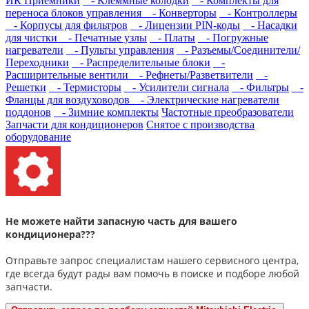
ИК Приемники
- Клеммные колодки
- Комплекты для
переноса блоков управления
- Конверторы
- Контроллеры
- Корпусы для фильтров
- Лицензии PIN-коды
- Насадки
для чистки
- Печатные узлы
- Платы
- Погружные
нагреватели
- Пульты управления
- Разъемы/Соединители/
Переходники
- Распределительные блоки
-
Расширительные вентили
- Рефнеты/Разветвители
-
Решетки
- Термисторы
- Усилители сигнала
- Фильтры
-
Фланцы для воздуховодов
- Электрические нагреватели
поддонов
- Зимние комплекты
Частотные преобразователи
Запчасти для кондиционеров
Снятое с производства
оборудование
Не можете найти запасную часть для вашего
кондиционера???
Отправьте запрос специалистам нашего сервисного центра,
где всегда будут рады вам помочь в поиске и подборе любой
запчасти.