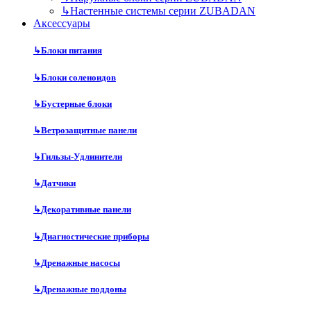
↳
Настенные системы серии ZUBADAN
Аксесcуары
↳
Блоки питания
↳
Блоки соленоидов
↳
Бустерные блоки
↳
Ветрозащитные панели
↳
Гильзы-Удлинители
↳
Датчики
↳
Декоративные панели
↳
Диагностические приборы
↳
Дренажные насосы
↳
Дренажные поддоны