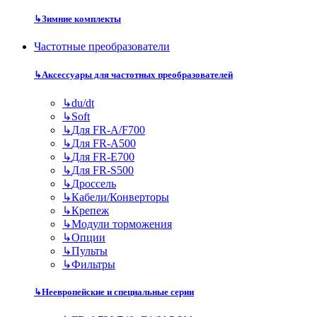
↳
Зимние комплекты
Частотные преобразователи
↳
Аксессуары для частотных преобразователей
↳
du/dt
↳
Soft
↳
Для FR-A/F700
↳
Для FR-A500
↳
Для FR-E700
↳
Для FR-S500
↳
Дроссель
↳
Кабели/Конверторы
↳
Крепеж
↳
Модули торможения
↳
Опции
↳
Пульты
↳
Фильтры
↳
Неевропейские и специальные серии