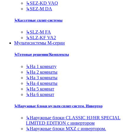
↳
SEZ-KD VAQ
↳
SEZ-M DA
↳
Кассетные сплит-системы
↳
SLZ-M FA
↳
SLZ-KF VA2
Мультисистемы M-серии
↳
Готовые решения/Комплекты
↳
На 1 комнату
↳
На 2 комнаты
↳
На 3 комнаты
↳
На 4 комнаты
↳
На 5 комнат
↳
На 6 комнат
↳
Наружные блоки мульти сплит-систем. Инвертор
↳
Наружные блоки CLASSIC HJ/HR SPECIAL
LIMITED EDITION с инвертором
↳
Наружные блоки MXZ с инвертором.