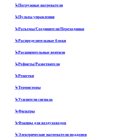
↳
Погружные нагреватели
↳
Пульты управления
↳
Разъемы/Соединители/Переходники
↳
Распределительные блоки
↳
Расширительные вентили
↳
Рефнеты/Разветвители
↳
Решетки
↳
Термисторы
↳
Усилители сигнала
↳
Фильтры
↳
Фланцы для воздуховодов
↳
Электрические нагреватели поддонов