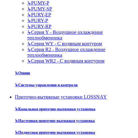
↳
PUMY-P
↳
PUMY-SP
↳
PURY-EP
↳
PURY-P
↳
PURY-RP
↳
Серия Y - Воздушное охлаждение
теплообменника
↳
Серия WY - С водяным контуром
↳
Серия R2 - Воздушное охлаждение
теплообменника
↳
Серия WR2 - С водяным контуром
↳
Опции
↳
Системы управления и контроля
Приточно-вытяжные установки LOSSNAY
↳
Канальная приточно-вытяжная установка
↳
Настенная приточно-вытяжная установка
↳
Подвесная приточно-вытяжная установка