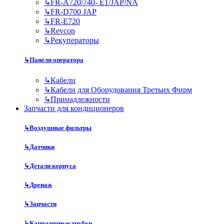
↳
FR-A720/740- E1/JAP/NA
↳
FR-D700 JAP
↳
FR-E720
↳
Revcon
↳
Рекуператоры
↳
Панели оператора
↳
Кабели
↳
Кабели для Оборудования Третьих Фирм
↳
Принадлежности
Запчасти для кондиционеров
↳
Воздушные фильтры
↳
Датчики
↳
Детали корпуса
↳
Дренаж
↳
Запчасти
↳
Капиллярные трубки