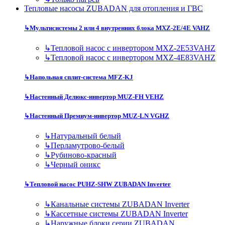
Тепловые насосы ZUBADAN для отопления и ГВС
↳
Мультисистемы 2 или 4 внутренних блока MXZ-2E/4E VAHZ
↳
Тепловой насос с инвертором MXZ-2E53VAHZ
↳
Тепловой насос с инвертором MXZ-4E83VAHZ
↳
Напольная сплит-система MFZ-KJ
↳
Настенный Делюкс-инвертор MUZ-FH VEHZ
↳
Настенный Премиум-инвертор MUZ-LN VGHZ
↳
Натуральный белый
↳
Перламутрово-белый
↳
Рубиново-красный
↳
Черный оникс
↳
Тепловой насос PUHZ-SHW ZUBADAN Inverter
↳
Канальные системы ZUBADAN Inverter
↳
Кассетные системы ZUBADAN Inverter
↳
Наружные блоки серии ZUBADAN