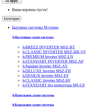
на
0руб.
Ваша корзина пуста!
Категории
Бытовые системы M-серии
↳
Настенные сплит-системы
↳
BREEZ INVERTER MSZ-BT
↳
CLASSIC INVERTER MSZ-HR-VF
↳
PREMIUM Inverter MSZ-LN
↳
STANDART INVERTER MSZ-AP
↳
Standart Inverter MSZ-AY
↳
DELUXE Inverter MSZ-FH
↳
DESIGN Inverter MSZ-EF
↳
CLASSIC Inverter MSZ-HJ
↳
STANDART без инвертора MS-GF
↳
Напольные сплит-системы
↳
Канальные сплит-системы