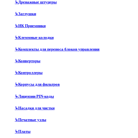
↳
Дренажные штуцеры
↳
Заглушки
↳
ИК Приемники
↳
Клеммные колодки
↳
Комплекты для переноса блоков управления
↳
Конверторы
↳
Контроллеры
↳
Корпусы для фильтров
↳
Лицензии PIN-коды
↳
Насадки для чистки
↳
Печатные узлы
↳
Платы