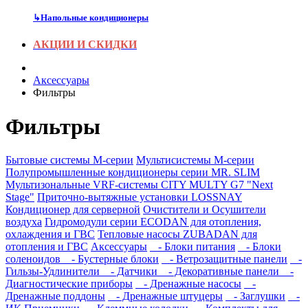
↳
Напольные кондиционеры
АКЦИИ И СКИДКИ
Аксесcуары
Фильтры
Фильтры
Бытовые системы M-серии
Мультисистемы M-серии
Полупромышленные кондиционеры серии MR. SLIM
Мультизональные VRF-системы CITY MULTY G7 "Next
Stage"
Приточно-вытяжные установки LOSSNAY
Кондиционер для серверной
Очистители и Осушители
воздуха
Гидромодули серии ECODAN для отопления,
охлаждения и ГВС
Тепловые насосы ZUBADAN для
отопления и ГВС
Аксесcуары
- Блоки питания
- Блоки
соленоидов
- Бустерные блоки
- Ветрозащитные панели
-
Гильзы-Удлинители
- Датчики
- Декоративные панели
-
Диагностические приборы
- Дренажные насосы
-
Дренажные поддоны
- Дренажные штуцеры
- Заглушки
-