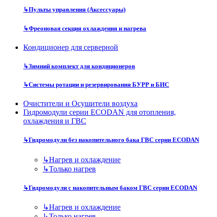
↳
Пульты управления (Аксессуары)
↳
Фреоновая секция охлаждения и нагрева
Кондиционер для серверной
↳
Зимний комплект для кондиционеров
↳
Системы ротации и резервирования БУРР и БИС
Очистители и Осушители воздуха
Гидромодули серии ECODAN для отопления,
охлаждения и ГВС
↳
Гидромодули без накопительного бака ГВС серии ECODAN
↳
Нагрев и охлаждение
↳
Только нагрев
↳
Гидромодули с накопительным баком ГВС серии ECODAN
↳
Нагрев и охлаждение
↳
Только нагрев