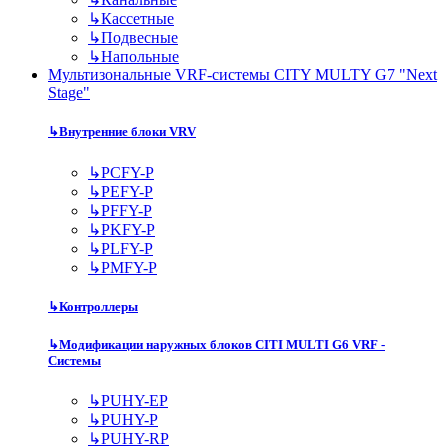
↳
Кассетные
↳
Подвесные
↳
Напольные
Мультизональные VRF-системы CITY MULTY G7 "Next
Stage"
↳
Внутренние блоки VRV
↳
PCFY-P
↳
PEFY-P
↳
PFFY-P
↳
PKFY-P
↳
PLFY-P
↳
PMFY-P
↳
Контроллеры
↳
Модификации наружных блоков CITI MULTI G6 VRF -
Системы
↳
PUHY-EP
↳
PUHY-P
↳
PUHY-RP