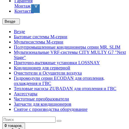
Гарантия
Монтаж
Контакты
Везде
Везде
Бытовые системы M-серии
Мультисистемы M-серии
Полупромышленные кондиционеры серии MR. SLIM
Мультизональные VRF-системы CITY MULTY G7 "Next
Stage"
Приточно-вытяжные установки LOSSNAY
Кондиционер для серверной
Очистители и Осушители воздуха
Гидромодули серии ECODAN для отопления,
охлаждения и ГВС
Тепловые насосы ZUBADAN для отопления и ГВС
Аксесcуары
Частотные преобразователи
Запчасти для кондиционеров
Снятое с производства оборудование
0
товаров,