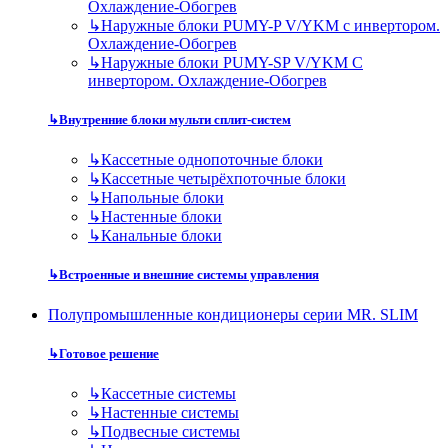
Охлаждение-Обогрев
↳
Наружные блоки PUMY-P V/YKM с инвертором.
Охлаждение-Обогрев
↳
Наружные блоки PUMY-SP V/YKM С
инвертором. Охлаждение-Обогрев
↳
Внутренние блоки мульти сплит-систем
↳
Кассетные однопоточные блоки
↳
Кассетные четырёхпоточные блоки
↳
Напольные блоки
↳
Настенные блоки
↳
Канальные блоки
↳
Встроенные и внешние системы управления
Полупромышленные кондиционеры серии MR. SLIM
↳
Готовое решение
↳
Кассетные системы
↳
Настенные системы
↳
Подвесные системы