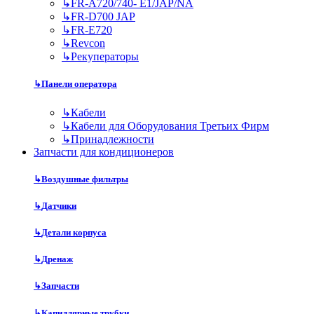
↳
FR-A720/740- E1/JAP/NA
↳
FR-D700 JAP
↳
FR-E720
↳
Revcon
↳
Рекуператоры
↳
Панели оператора
↳
Кабели
↳
Кабели для Оборудования Третьих Фирм
↳
Принадлежности
Запчасти для кондиционеров
↳
Воздушные фильтры
↳
Датчики
↳
Детали корпуса
↳
Дренаж
↳
Запчасти
↳
Капиллярные трубки