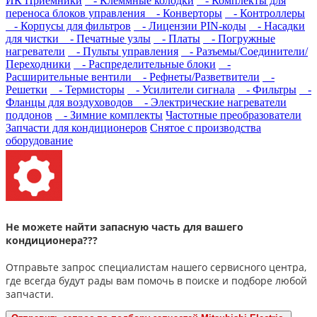
ИК Приемники
- Клеммные колодки
- Комплекты для
переноса блоков управления
- Конверторы
- Контроллеры
- Корпусы для фильтров
- Лицензии PIN-коды
- Насадки
для чистки
- Печатные узлы
- Платы
- Погружные
нагреватели
- Пульты управления
- Разъемы/Соединители/
Переходники
- Распределительные блоки
-
Расширительные вентили
- Рефнеты/Разветвители
-
Решетки
- Термисторы
- Усилители сигнала
- Фильтры
-
Фланцы для воздуховодов
- Электрические нагреватели
поддонов
- Зимние комплекты
Частотные преобразователи
Запчасти для кондиционеров
Снятое с производства
оборудование
Не можете найти запасную часть для вашего
кондиционера???
Отправьте запрос специалистам нашего сервисного центра,
где всегда будут рады вам помочь в поиске и подборе любой
запчасти.