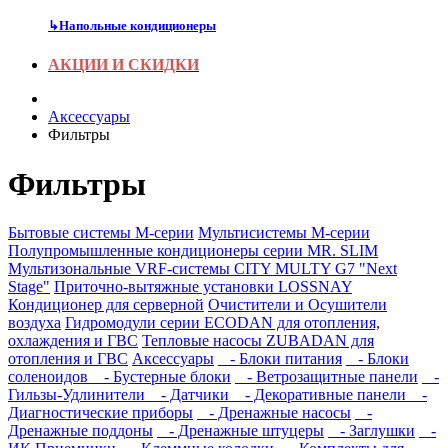
↳
Напольные кондиционеры
АКЦИИ И СКИДКИ
Аксесcуары
Фильтры
Фильтры
Бытовые системы M-серии
Мультисистемы M-серии
Полупромышленные кондиционеры серии MR. SLIM
Мультизональные VRF-системы CITY MULTY G7 "Next
Stage"
Приточно-вытяжные установки LOSSNAY
Кондиционер для серверной
Очистители и Осушители
воздуха
Гидромодули серии ECODAN для отопления,
охлаждения и ГВС
Тепловые насосы ZUBADAN для
отопления и ГВС
Аксесcуары
- Блоки питания
- Блоки
соленоидов
- Бустерные блоки
- Ветрозащитные панели
-
Гильзы-Удлинители
- Датчики
- Декоративные панели
-
Диагностические приборы
- Дренажные насосы
-
Дренажные поддоны
- Дренажные штуцеры
- Заглушки
-