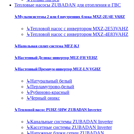
Тепловые насосы ZUBADAN для отопления и ГВС
↳
Мультисистемы 2 или 4 внутренних блока MXZ-2E/4E VAHZ
↳
Тепловой насос с инвертором MXZ-2E53VAHZ
↳
Тепловой насос с инвертором MXZ-4E83VAHZ
↳
Напольная сплит-система MFZ-KJ
↳
Настенный Делюкс-инвертор MUZ-FH VEHZ
↳
Настенный Премиум-инвертор MUZ-LN VGHZ
↳
Натуральный белый
↳
Перламутрово-белый
↳
Рубиново-красный
↳
Черный оникс
↳
Тепловой насос PUHZ-SHW ZUBADAN Inverter
↳
Канальные системы ZUBADAN Inverter
↳
Кассетные системы ZUBADAN Inverter
↳
Наружные блоки серии ZUBADAN