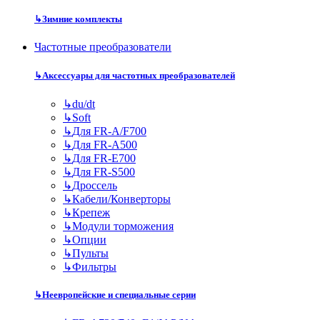
↳
Зимние комплекты
Частотные преобразователи
↳
Аксессуары для частотных преобразователей
↳
du/dt
↳
Soft
↳
Для FR-A/F700
↳
Для FR-A500
↳
Для FR-E700
↳
Для FR-S500
↳
Дроссель
↳
Кабели/Конверторы
↳
Крепеж
↳
Модули торможения
↳
Опции
↳
Пульты
↳
Фильтры
↳
Неевропейские и специальные серии