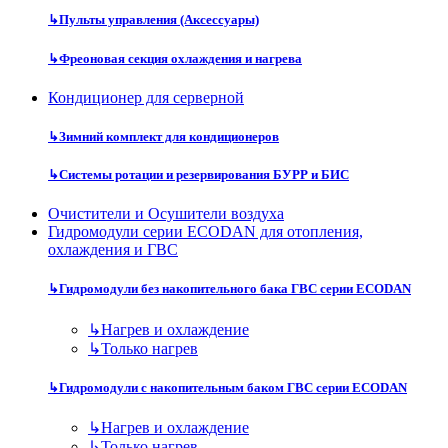
↳
Пульты управления (Аксессуары)
↳
Фреоновая секция охлаждения и нагрева
Кондиционер для серверной
↳
Зимний комплект для кондиционеров
↳
Системы ротации и резервирования БУРР и БИС
Очистители и Осушители воздуха
Гидромодули серии ECODAN для отопления,
охлаждения и ГВС
↳
Гидромодули без накопительного бака ГВС серии ECODAN
↳
Нагрев и охлаждение
↳
Только нагрев
↳
Гидромодули с накопительным баком ГВС серии ECODAN
↳
Нагрев и охлаждение
↳
Только нагрев