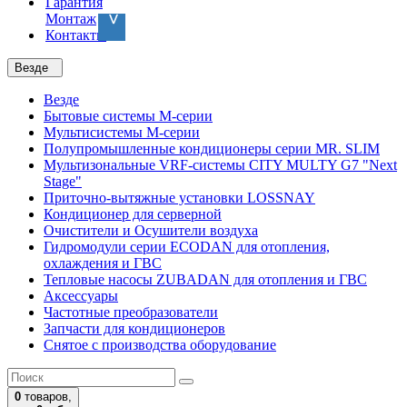
Гарантия
Монтаж
Контакты
Везде
Везде
Бытовые системы M-серии
Мультисистемы M-серии
Полупромышленные кондиционеры серии MR. SLIM
Мультизональные VRF-системы CITY MULTY G7 "Next
Stage"
Приточно-вытяжные установки LOSSNAY
Кондиционер для серверной
Очистители и Осушители воздуха
Гидромодули серии ECODAN для отопления,
охлаждения и ГВС
Тепловые насосы ZUBADAN для отопления и ГВС
Аксесcуары
Частотные преобразователи
Запчасти для кондиционеров
Снятое с производства оборудование
0
товаров,