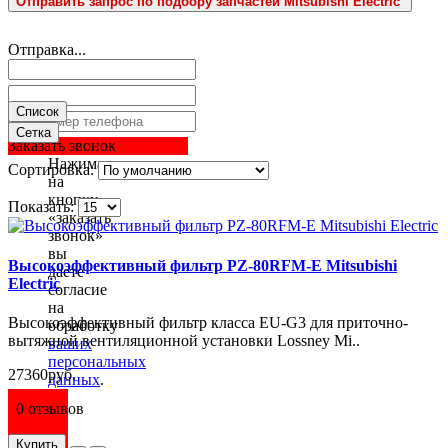
Отправить запрос по подбору запчастей Mitsubishi Electric
Отправка...
Список
Сетка
Заказать звонок
Нажимая
Сортировка:
на
кнопку
Показать:
«заказать
звонок»
вы
Высокоэффективный фильтр PZ-80RFM-E Mitsubishi
даете
Electric
согласие
на
Высокоэффективный фильтр класса EU-G3 для приточно-
обработку
вытяжной вентиляционной установки Lossney Mi..
ваших
персональных
27360руб.
данных
.
0 отзывов
Купить