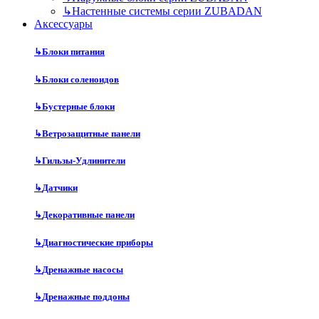
↳
Настенные системы серии ZUBADAN
Аксесcуары
↳
Блоки питания
↳
Блоки соленоидов
↳
Бустерные блоки
↳
Ветрозащитные панели
↳
Гильзы-Удлинители
↳
Датчики
↳
Декоративные панели
↳
Диагностические приборы
↳
Дренажные насосы
↳
Дренажные поддоны