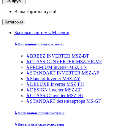
на
0руб.
Ваша корзина пуста!
Категории
Бытовые системы M-серии
↳
Настенные сплит-системы
↳
BREEZ INVERTER MSZ-BT
↳
CLASSIC INVERTER MSZ-HR-VF
↳
PREMIUM Inverter MSZ-LN
↳
STANDART INVERTER MSZ-AP
↳
Standart Inverter MSZ-AY
↳
DELUXE Inverter MSZ-FH
↳
DESIGN Inverter MSZ-EF
↳
CLASSIC Inverter MSZ-HJ
↳
STANDART без инвертора MS-GF
↳
Напольные сплит-системы
↳
Канальные сплит-системы