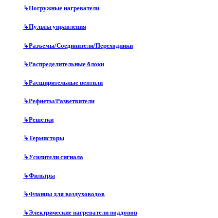
↳
Погружные нагреватели
↳
Пульты управления
↳
Разъемы/Соединители/Переходники
↳
Распределительные блоки
↳
Расширительные вентили
↳
Рефнеты/Разветвители
↳
Решетки
↳
Термисторы
↳
Усилители сигнала
↳
Фильтры
↳
Фланцы для воздуховодов
↳
Электрические нагреватели поддонов