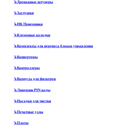
↳
Дренажные штуцеры
↳
Заглушки
↳
ИК Приемники
↳
Клеммные колодки
↳
Комплекты для переноса блоков управления
↳
Конверторы
↳
Контроллеры
↳
Корпусы для фильтров
↳
Лицензии PIN-коды
↳
Насадки для чистки
↳
Печатные узлы
↳
Платы