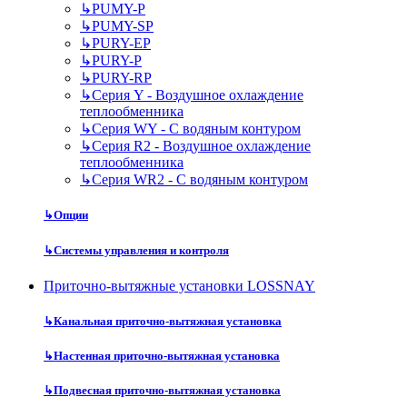
↳
PUMY-P
↳
PUMY-SP
↳
PURY-EP
↳
PURY-P
↳
PURY-RP
↳
Серия Y - Воздушное охлаждение
теплообменника
↳
Серия WY - С водяным контуром
↳
Серия R2 - Воздушное охлаждение
теплообменника
↳
Серия WR2 - С водяным контуром
↳
Опции
↳
Системы управления и контроля
Приточно-вытяжные установки LOSSNAY
↳
Канальная приточно-вытяжная установка
↳
Настенная приточно-вытяжная установка
↳
Подвесная приточно-вытяжная установка