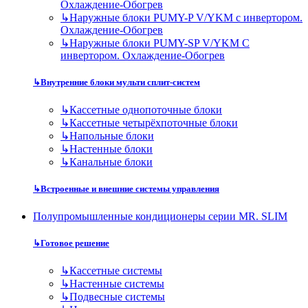
Охлаждение-Обогрев
↳
Наружные блоки PUMY-P V/YKM с инвертором.
Охлаждение-Обогрев
↳
Наружные блоки PUMY-SP V/YKM С
инвертором. Охлаждение-Обогрев
↳
Внутренние блоки мульти сплит-систем
↳
Кассетные однопоточные блоки
↳
Кассетные четырёхпоточные блоки
↳
Напольные блоки
↳
Настенные блоки
↳
Канальные блоки
↳
Встроенные и внешние системы управления
Полупромышленные кондиционеры серии MR. SLIM
↳
Готовое решение
↳
Кассетные системы
↳
Настенные системы
↳
Подвесные системы