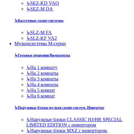
↳
SEZ-KD VAQ
↳
SEZ-M DA
↳
Кассетные сплит-системы
↳
SLZ-M FA
↳
SLZ-KF VA2
Мультисистемы M-серии
↳
Готовые решения/Комплекты
↳
На 1 комнату
↳
На 2 комнаты
↳
На 3 комнаты
↳
На 4 комнаты
↳
На 5 комнат
↳
На 6 комнат
↳
Наружные блоки мульти сплит-систем. Инвертор
↳
Наружные блоки CLASSIC HJ/HR SPECIAL
LIMITED EDITION с инвертором
↳
Наружные блоки MXZ с инвертором.