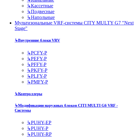
↳
Кассетные
↳
Подвесные
↳
Напольные
Мультизональные VRF-системы CITY MULTY G7 "Next
Stage"
↳
Внутренние блоки VRV
↳
PCFY-P
↳
PEFY-P
↳
PFFY-P
↳
PKFY-P
↳
PLFY-P
↳
PMFY-P
↳
Контроллеры
↳
Модификации наружных блоков CITI MULTI G6 VRF -
Системы
↳
PUHY-EP
↳
PUHY-P
↳
PUHY-RP