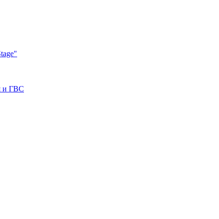
tage"
я и ГВС