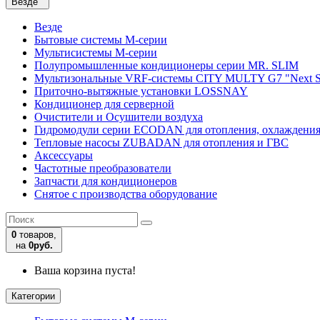
Везде
Везде
Бытовые системы M-серии
Мультисистемы M-серии
Полупромышленные кондиционеры серии MR. SLIM
Мультизональные VRF-системы CITY MULTY G7 "Next S
Приточно-вытяжные установки LOSSNAY
Кондиционер для серверной
Очистители и Осушители воздуха
Гидромодули серии ECODAN для отопления, охлаждени
Тепловые насосы ZUBADAN для отопления и ГВС
Аксесcуары
Частотные преобразователи
Запчасти для кондиционеров
Снятое с производства оборудование
0
товаров,
на
0руб.
Ваша корзина пуста!
Категории