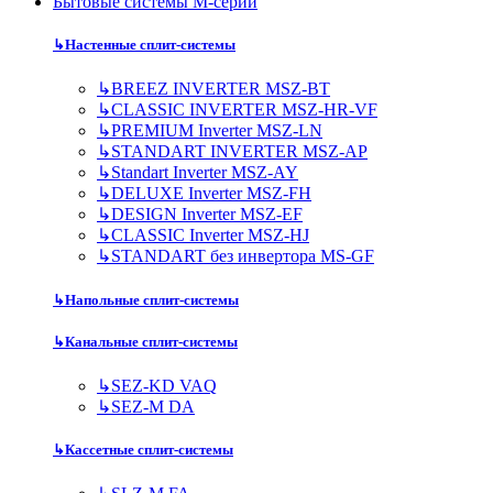
Бытовые системы M-серии
↳
Настенные сплит-системы
↳
BREEZ INVERTER MSZ-BT
↳
CLASSIC INVERTER MSZ-HR-VF
↳
PREMIUM Inverter MSZ-LN
↳
STANDART INVERTER MSZ-AP
↳
Standart Inverter MSZ-AY
↳
DELUXE Inverter MSZ-FH
↳
DESIGN Inverter MSZ-EF
↳
CLASSIC Inverter MSZ-HJ
↳
STANDART без инвертора MS-GF
↳
Напольные сплит-системы
↳
Канальные сплит-системы
↳
SEZ-KD VAQ
↳
SEZ-M DA
↳
Кассетные сплит-системы