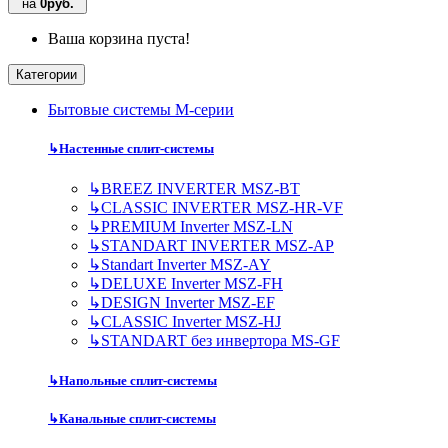
на
0руб.
Ваша корзина пуста!
Категории
Бытовые системы M-серии
↳
Настенные сплит-системы
↳
BREEZ INVERTER MSZ-BT
↳
CLASSIC INVERTER MSZ-HR-VF
↳
PREMIUM Inverter MSZ-LN
↳
STANDART INVERTER MSZ-AP
↳
Standart Inverter MSZ-AY
↳
DELUXE Inverter MSZ-FH
↳
DESIGN Inverter MSZ-EF
↳
CLASSIC Inverter MSZ-HJ
↳
STANDART без инвертора MS-GF
↳
Напольные сплит-системы
↳
Канальные сплит-системы