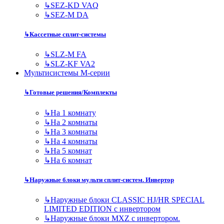
↳
SEZ-KD VAQ
↳
SEZ-M DA
↳
Кассетные сплит-системы
↳
SLZ-M FA
↳
SLZ-KF VA2
Мультисистемы M-серии
↳
Готовые решения/Комплекты
↳
На 1 комнату
↳
На 2 комнаты
↳
На 3 комнаты
↳
На 4 комнаты
↳
На 5 комнат
↳
На 6 комнат
↳
Наружные блоки мульти сплит-систем. Инвертор
↳
Наружные блоки CLASSIC HJ/HR SPECIAL
LIMITED EDITION с инвертором
↳
Наружные блоки MXZ с инвертором.