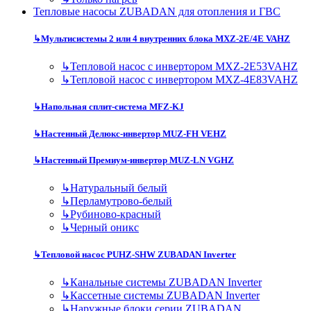
Тепловые насосы ZUBADAN для отопления и ГВС
↳
Мультисистемы 2 или 4 внутренних блока MXZ-2E/4E VAHZ
↳
Тепловой насос с инвертором MXZ-2E53VAHZ
↳
Тепловой насос с инвертором MXZ-4E83VAHZ
↳
Напольная сплит-система MFZ-KJ
↳
Настенный Делюкс-инвертор MUZ-FH VEHZ
↳
Настенный Премиум-инвертор MUZ-LN VGHZ
↳
Натуральный белый
↳
Перламутрово-белый
↳
Рубиново-красный
↳
Черный оникс
↳
Тепловой насос PUHZ-SHW ZUBADAN Inverter
↳
Канальные системы ZUBADAN Inverter
↳
Кассетные системы ZUBADAN Inverter
↳
Наружные блоки серии ZUBADAN