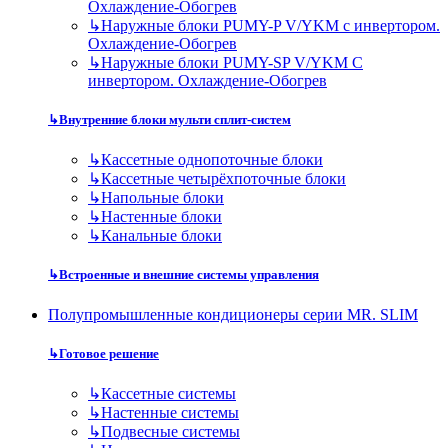
Охлаждение-Обогрев
↳
Наружные блоки PUMY-P V/YKM с инвертором.
Охлаждение-Обогрев
↳
Наружные блоки PUMY-SP V/YKM С
инвертором. Охлаждение-Обогрев
↳
Внутренние блоки мульти сплит-систем
↳
Кассетные однопоточные блоки
↳
Кассетные четырёхпоточные блоки
↳
Напольные блоки
↳
Настенные блоки
↳
Канальные блоки
↳
Встроенные и внешние системы управления
Полупромышленные кондиционеры серии MR. SLIM
↳
Готовое решение
↳
Кассетные системы
↳
Настенные системы
↳
Подвесные системы