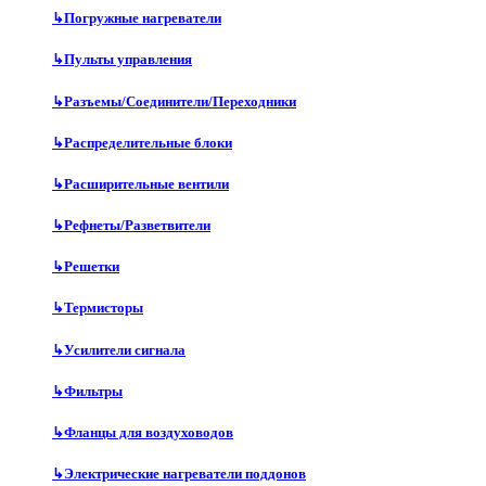
↳
Погружные нагреватели
↳
Пульты управления
↳
Разъемы/Соединители/Переходники
↳
Распределительные блоки
↳
Расширительные вентили
↳
Рефнеты/Разветвители
↳
Решетки
↳
Термисторы
↳
Усилители сигнала
↳
Фильтры
↳
Фланцы для воздуховодов
↳
Электрические нагреватели поддонов