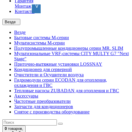
Гарантия
Монтаж
Контакты
Везде
Везде
Бытовые системы M-серии
Мультисистемы M-серии
Полупромышленные кондиционеры серии MR. SLIM
Мультизональные VRF-системы CITY MULTY G7 "Next
Stage"
Приточно-вытяжные установки LOSSNAY
Кондиционер для серверной
Очистители и Осушители воздуха
Гидромодули серии ECODAN для отопления,
охлаждения и ГВС
Тепловые насосы ZUBADAN для отопления и ГВС
Аксесcуары
Частотные преобразователи
Запчасти для кондиционеров
Снятое с производства оборудование
0
товаров,