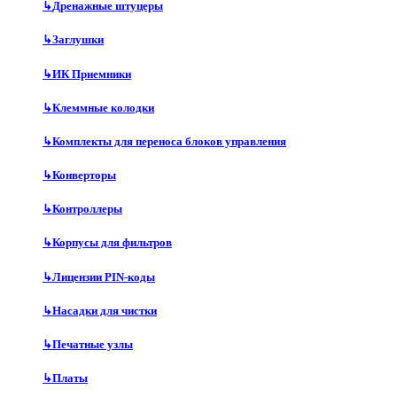
↳
Дренажные штуцеры
↳
Заглушки
↳
ИК Приемники
↳
Клеммные колодки
↳
Комплекты для переноса блоков управления
↳
Конверторы
↳
Контроллеры
↳
Корпусы для фильтров
↳
Лицензии PIN-коды
↳
Насадки для чистки
↳
Печатные узлы
↳
Платы