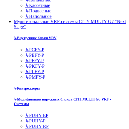
↳
Кассетные
↳
Подвесные
↳
Напольные
Мультизональные VRF-системы CITY MULTY G7 "Next
Stage"
↳
Внутренние блоки VRV
↳
PCFY-P
↳
PEFY-P
↳
PFFY-P
↳
PKFY-P
↳
PLFY-P
↳
PMFY-P
↳
Контроллеры
↳
Модификации наружных блоков CITI MULTI G6 VRF -
Системы
↳
PUHY-EP
↳
PUHY-P
↳
PUHY-RP