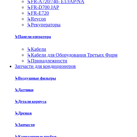
↳
FR-A720/740- E1/JAP/NA
↳
FR-D700 JAP
↳
FR-E720
↳
Revcon
↳
Рекуператоры
↳
Панели оператора
↳
Кабели
↳
Кабели для Оборудования Третьих Фирм
↳
Принадлежности
Запчасти для кондиционеров
↳
Воздушные фильтры
↳
Датчики
↳
Детали корпуса
↳
Дренаж
↳
Запчасти
↳
Капиллярные трубки