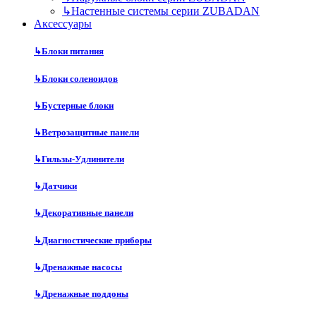
↳
Настенные системы серии ZUBADAN
Аксесcуары
↳
Блоки питания
↳
Блоки соленоидов
↳
Бустерные блоки
↳
Ветрозащитные панели
↳
Гильзы-Удлинители
↳
Датчики
↳
Декоративные панели
↳
Диагностические приборы
↳
Дренажные насосы
↳
Дренажные поддоны