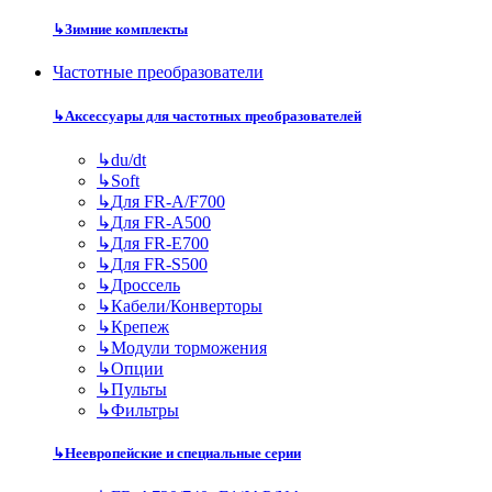
↳
Зимние комплекты
Частотные преобразователи
↳
Аксессуары для частотных преобразователей
↳
du/dt
↳
Soft
↳
Для FR-A/F700
↳
Для FR-A500
↳
Для FR-E700
↳
Для FR-S500
↳
Дроссель
↳
Кабели/Конверторы
↳
Крепеж
↳
Модули торможения
↳
Опции
↳
Пульты
↳
Фильтры
↳
Неевропейские и специальные серии