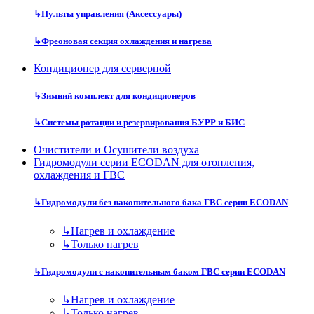
↳
Пульты управления (Аксессуары)
↳
Фреоновая секция охлаждения и нагрева
Кондиционер для серверной
↳
Зимний комплект для кондиционеров
↳
Системы ротации и резервирования БУРР и БИС
Очистители и Осушители воздуха
Гидромодули серии ECODAN для отопления,
охлаждения и ГВС
↳
Гидромодули без накопительного бака ГВС серии ECODAN
↳
Нагрев и охлаждение
↳
Только нагрев
↳
Гидромодули с накопительным баком ГВС серии ECODAN
↳
Нагрев и охлаждение
↳
Только нагрев