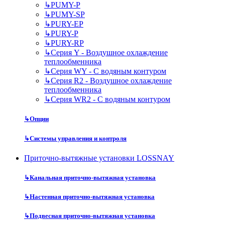
↳
PUMY-P
↳
PUMY-SP
↳
PURY-EP
↳
PURY-P
↳
PURY-RP
↳
Серия Y - Воздушное охлаждение
теплообменника
↳
Серия WY - С водяным контуром
↳
Серия R2 - Воздушное охлаждение
теплообменника
↳
Серия WR2 - С водяным контуром
↳
Опции
↳
Системы управления и контроля
Приточно-вытяжные установки LOSSNAY
↳
Канальная приточно-вытяжная установка
↳
Настенная приточно-вытяжная установка
↳
Подвесная приточно-вытяжная установка