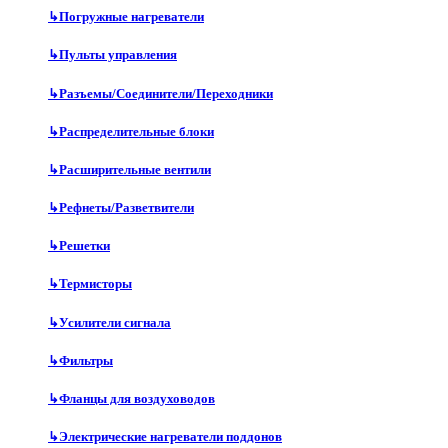
↳
Погружные нагреватели
↳
Пульты управления
↳
Разъемы/Соединители/Переходники
↳
Распределительные блоки
↳
Расширительные вентили
↳
Рефнеты/Разветвители
↳
Решетки
↳
Термисторы
↳
Усилители сигнала
↳
Фильтры
↳
Фланцы для воздуховодов
↳
Электрические нагреватели поддонов