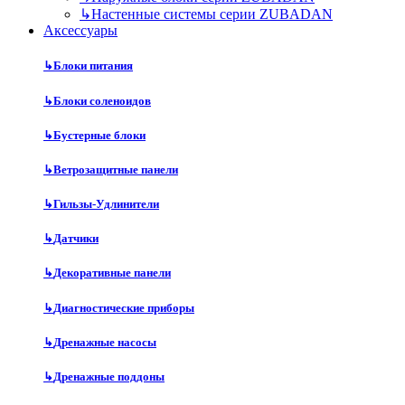
↳
Настенные системы серии ZUBADAN
Аксесcуары
↳
Блоки питания
↳
Блоки соленоидов
↳
Бустерные блоки
↳
Ветрозащитные панели
↳
Гильзы-Удлинители
↳
Датчики
↳
Декоративные панели
↳
Диагностические приборы
↳
Дренажные насосы
↳
Дренажные поддоны