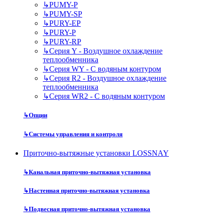
↳
PUMY-P
↳
PUMY-SP
↳
PURY-EP
↳
PURY-P
↳
PURY-RP
↳
Серия Y - Воздушное охлаждение
теплообменника
↳
Серия WY - С водяным контуром
↳
Серия R2 - Воздушное охлаждение
теплообменника
↳
Серия WR2 - С водяным контуром
↳
Опции
↳
Системы управления и контроля
Приточно-вытяжные установки LOSSNAY
↳
Канальная приточно-вытяжная установка
↳
Настенная приточно-вытяжная установка
↳
Подвесная приточно-вытяжная установка