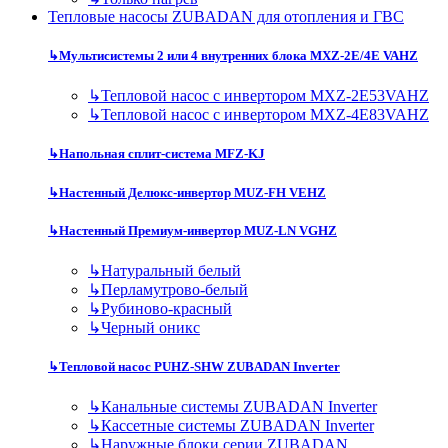
Тепловые насосы ZUBADAN для отопления и ГВС
↳
Мультисистемы 2 или 4 внутренних блока MXZ-2E/4E VAHZ
↳
Тепловой насос с инвертором MXZ-2E53VAHZ
↳
Тепловой насос с инвертором MXZ-4E83VAHZ
↳
Напольная сплит-система MFZ-KJ
↳
Настенный Делюкс-инвертор MUZ-FH VEHZ
↳
Настенный Премиум-инвертор MUZ-LN VGHZ
↳
Натуральный белый
↳
Перламутрово-белый
↳
Рубиново-красный
↳
Черный оникс
↳
Тепловой насос PUHZ-SHW ZUBADAN Inverter
↳
Канальные системы ZUBADAN Inverter
↳
Кассетные системы ZUBADAN Inverter
↳
Наружные блоки серии ZUBADAN