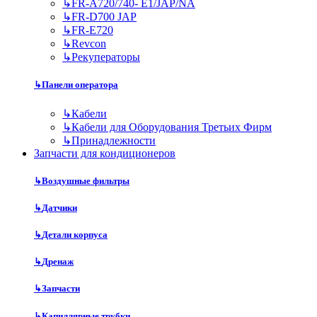
↳
FR-A720/740- E1/JAP/NA
↳
FR-D700 JAP
↳
FR-E720
↳
Revcon
↳
Рекуператоры
↳
Панели оператора
↳
Кабели
↳
Кабели для Оборудования Третьих Фирм
↳
Принадлежности
Запчасти для кондиционеров
↳
Воздушные фильтры
↳
Датчики
↳
Детали корпуса
↳
Дренаж
↳
Запчасти
↳
Капиллярные трубки