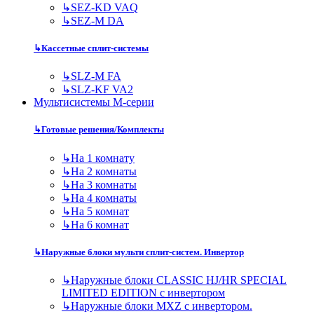
↳
SEZ-KD VAQ
↳
SEZ-M DA
↳
Кассетные сплит-системы
↳
SLZ-M FA
↳
SLZ-KF VA2
Мультисистемы M-серии
↳
Готовые решения/Комплекты
↳
На 1 комнату
↳
На 2 комнаты
↳
На 3 комнаты
↳
На 4 комнаты
↳
На 5 комнат
↳
На 6 комнат
↳
Наружные блоки мульти сплит-систем. Инвертор
↳
Наружные блоки CLASSIC HJ/HR SPECIAL
LIMITED EDITION с инвертором
↳
Наружные блоки MXZ с инвертором.