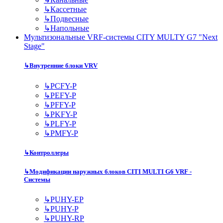
↳
Кассетные
↳
Подвесные
↳
Напольные
Мультизональные VRF-системы CITY MULTY G7 "Next
Stage"
↳
Внутренние блоки VRV
↳
PCFY-P
↳
PEFY-P
↳
PFFY-P
↳
PKFY-P
↳
PLFY-P
↳
PMFY-P
↳
Контроллеры
↳
Модификации наружных блоков CITI MULTI G6 VRF -
Системы
↳
PUHY-EP
↳
PUHY-P
↳
PUHY-RP