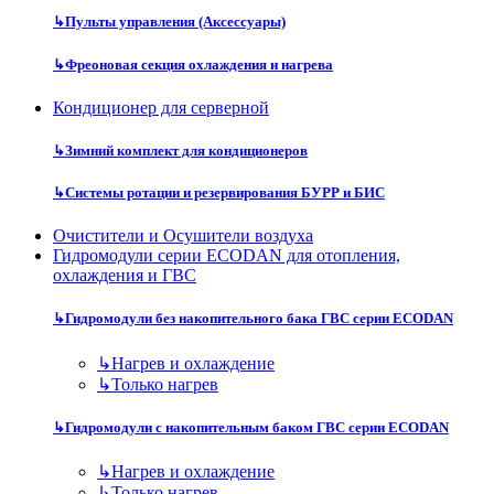
↳
Пульты управления (Аксессуары)
↳
Фреоновая секция охлаждения и нагрева
Кондиционер для серверной
↳
Зимний комплект для кондиционеров
↳
Системы ротации и резервирования БУРР и БИС
Очистители и Осушители воздуха
Гидромодули серии ECODAN для отопления,
охлаждения и ГВС
↳
Гидромодули без накопительного бака ГВС серии ECODAN
↳
Нагрев и охлаждение
↳
Только нагрев
↳
Гидромодули с накопительным баком ГВС серии ECODAN
↳
Нагрев и охлаждение
↳
Только нагрев