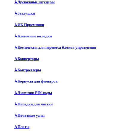
↳
Дренажные штуцеры
↳
Заглушки
↳
ИК Приемники
↳
Клеммные колодки
↳
Комплекты для переноса блоков управления
↳
Конверторы
↳
Контроллеры
↳
Корпусы для фильтров
↳
Лицензии PIN-коды
↳
Насадки для чистки
↳
Печатные узлы
↳
Платы