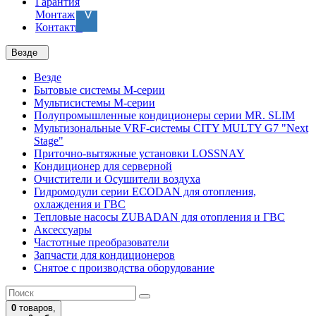
Гарантия
Монтаж
Контакты
Везде
Везде
Бытовые системы M-серии
Мультисистемы M-серии
Полупромышленные кондиционеры серии MR. SLIM
Мультизональные VRF-системы CITY MULTY G7 "Next
Stage"
Приточно-вытяжные установки LOSSNAY
Кондиционер для серверной
Очистители и Осушители воздуха
Гидромодули серии ECODAN для отопления,
охлаждения и ГВС
Тепловые насосы ZUBADAN для отопления и ГВС
Аксесcуары
Частотные преобразователи
Запчасти для кондиционеров
Снятое с производства оборудование
0
товаров,