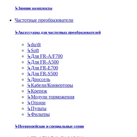
↳
Зимние комплекты
Частотные преобразователи
↳
Аксессуары для частотных преобразователей
↳
du/dt
↳
Soft
↳
Для FR-A/F700
↳
Для FR-A500
↳
Для FR-E700
↳
Для FR-S500
↳
Дроссель
↳
Кабели/Конверторы
↳
Крепеж
↳
Модули торможения
↳
Опции
↳
Пульты
↳
Фильтры
↳
Неевропейские и специальные серии