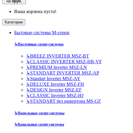
на
0руб.
Ваша корзина пуста!
Категории
Бытовые системы M-серии
↳
Настенные сплит-системы
↳
BREEZ INVERTER MSZ-BT
↳
CLASSIC INVERTER MSZ-HR-VF
↳
PREMIUM Inverter MSZ-LN
↳
STANDART INVERTER MSZ-AP
↳
Standart Inverter MSZ-AY
↳
DELUXE Inverter MSZ-FH
↳
DESIGN Inverter MSZ-EF
↳
CLASSIC Inverter MSZ-HJ
↳
STANDART без инвертора MS-GF
↳
Напольные сплит-системы
↳
Канальные сплит-системы