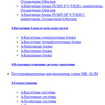
Охлаждение-Обогрев
↳
Наружные блоки PUMY-P V/YKM с инвертором.
Охлаждение-Обогрев
↳
Наружные блоки PUMY-SP V/YKM С
инвертором. Охлаждение-Обогрев
↳
Внутренние блоки мульти сплит-систем
↳
Кассетные однопоточные блоки
↳
Кассетные четырёхпоточные блоки
↳
Напольные блоки
↳
Настенные блоки
↳
Канальные блоки
↳
Встроенные и внешние системы управления
Полупромышленные кондиционеры серии MR. SLIM
↳
Готовое решение
↳
Кассетные системы
↳
Настенные системы
↳
Подвесные системы