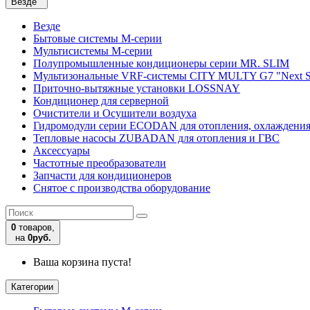
Везде
Везде
Бытовые системы M-серии
Мультисистемы M-серии
Полупромышленные кондиционеры серии MR. SLIM
Мультизональные VRF-системы CITY MULTY G7 "Next S
Приточно-вытяжные установки LOSSNAY
Кондиционер для серверной
Очистители и Осушители воздуха
Гидромодули серии ECODAN для отопления, охлаждени
Тепловые насосы ZUBADAN для отопления и ГВС
Аксесcуары
Частотные преобразователи
Запчасти для кондиционеров
Снятое с производства оборудование
0
товаров,
на
0руб.
Ваша корзина пуста!
Категории