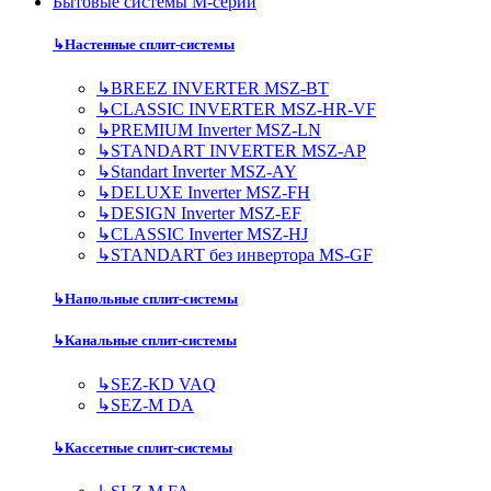
Бытовые системы M-серии
↳
Настенные сплит-системы
↳
BREEZ INVERTER MSZ-BT
↳
CLASSIC INVERTER MSZ-HR-VF
↳
PREMIUM Inverter MSZ-LN
↳
STANDART INVERTER MSZ-AP
↳
Standart Inverter MSZ-AY
↳
DELUXE Inverter MSZ-FH
↳
DESIGN Inverter MSZ-EF
↳
CLASSIC Inverter MSZ-HJ
↳
STANDART без инвертора MS-GF
↳
Напольные сплит-системы
↳
Канальные сплит-системы
↳
SEZ-KD VAQ
↳
SEZ-M DA
↳
Кассетные сплит-системы