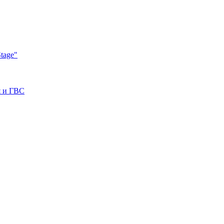
tage"
я и ГВС